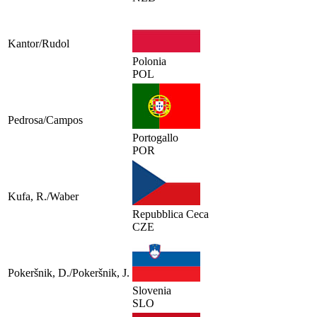
Kantor/Rudol
Polonia
POL
Pedrosa/Campos
Portogallo
POR
Kufa, R./Waber
Repubblica Ceca
CZE
Pokeršnik, D./Pokeršnik, J.
Slovenia
SLO