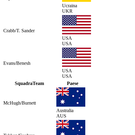
Ucraina
UKR
Crabb/T. Sander
USA
USA
Evans/Benesh
USA
USA
Squadra
Team
Paese
McHugh/Burnett
Australia
AUS