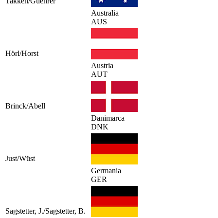
Takken/Guehrer
Australia
AUS
Hörl/Horst
Austria
AUT
Brinck/Abell
Danimarca
DNK
Just/Wüst
Germania
GER
Sagstetter, J./Sagstetter, B.