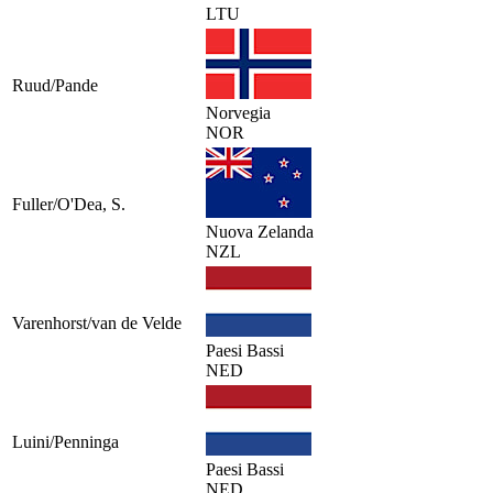
LTU
Ruud/Pande
Norvegia
NOR
Fuller/O'Dea, S.
Nuova Zelanda
NZL
Varenhorst/van de Velde
Paesi Bassi
NED
Luini/Penninga
Paesi Bassi
NED