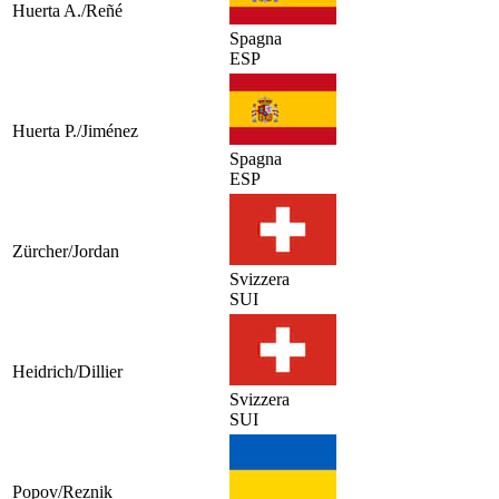
Huerta A./Reñé
Spagna
ESP
Huerta P./Jiménez
Spagna
ESP
Zürcher/Jordan
Svizzera
SUI
Heidrich/Dillier
Svizzera
SUI
Popov/Reznik