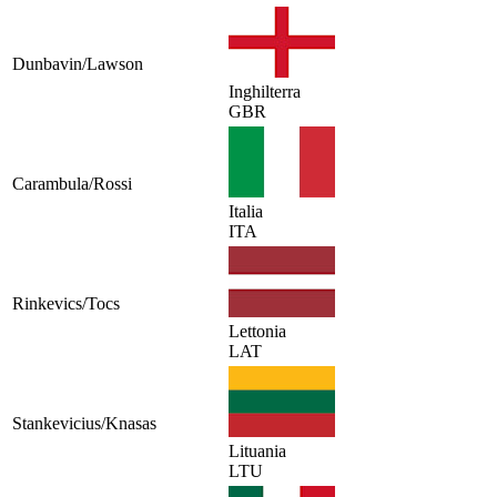
Dunbavin/Lawson
Inghilterra
GBR
Carambula/Rossi
Italia
ITA
Rinkevics/Tocs
Lettonia
LAT
Stankevicius/Knasas
Lituania
LTU