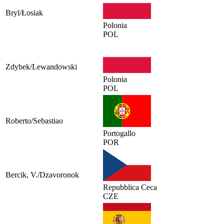
Bryl/Łosiak
Polonia
POL
Zdybek/Lewandowski
Polonia
POL
Roberto/Sebastiao
Portogallo
POR
Bercik, V./Dzavoronok
Repubblica Ceca
CZE