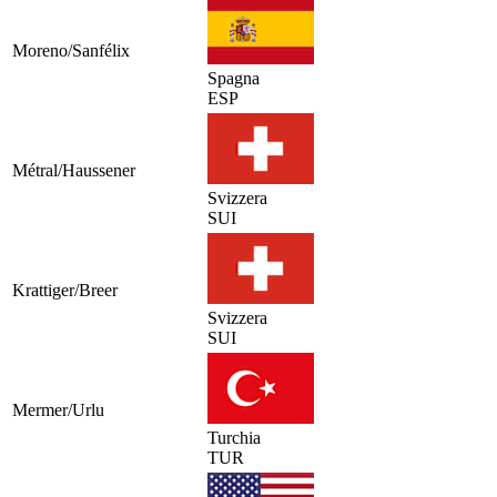
Moreno/Sanfélix
Spagna
ESP
Métral/Haussener
Svizzera
SUI
Krattiger/Breer
Svizzera
SUI
Mermer/Urlu
Turchia
TUR