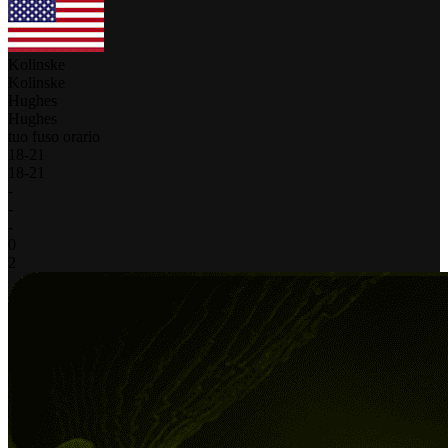
Kolinske
Kolinske
Hughes
Hughes
tuo fuso orario
18
-
21
18
-
21
-
-
-
0
2