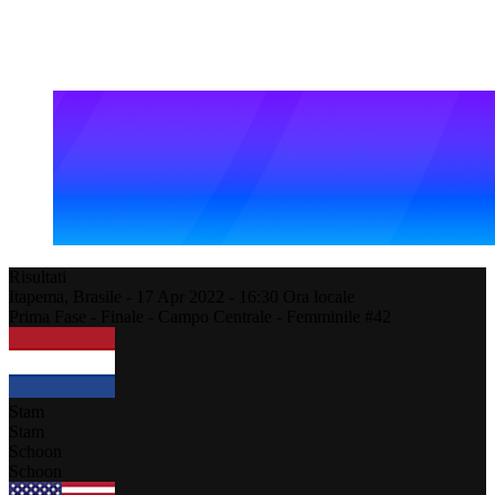
Risultati
Itapema,
Brasile
-
17 Apr 2022 -
16:30
Ora locale
Prima Fase - Finale - Campo Centrale - Femminile #42
Stam
Stam
Schoon
Schoon