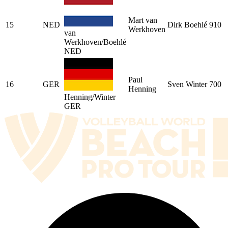
Mart van
15
NED
Dirk Boehlé
910
Werkhoven
van
Werkhoven/Boehlé
NED
Paul
16
GER
Sven Winter
700
Henning
Henning/Winter
GER