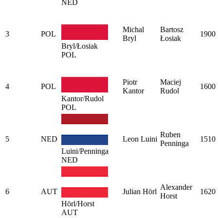
NED
Michal
Bartosz
3
POL
1900
Bryl
Łosiak
Bryl/Łosiak
POL
Piotr
Maciej
4
POL
1600
Kantor
Rudol
Kantor/Rudol
POL
Ruben
5
NED
Leon Luini
1510
Penninga
Luini/Penninga
NED
Alexander
6
AUT
Julian Hörl
1620
Horst
Hörl/Horst
AUT