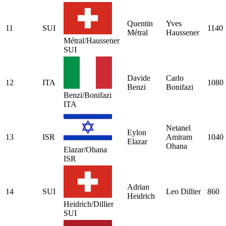
Quentin
Yves
11
SUI
1140
Métral
Haussener
Métral/Haussener
SUI
Davide
Carlo
12
ITA
1080
Benzi
Bonifazi
Benzi/Bonifazi
ITA
Netanel
Eylon
13
ISR
Amiram
1040
Elazar
Ohana
Elazar/Ohana
ISR
Adrian
14
SUI
Leo Dillier
860
Heidrich
Heidrich/Dillier
SUI