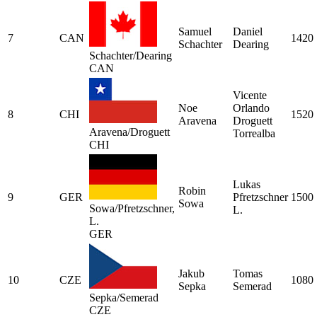
Samuel
Daniel
7
CAN
1420
Schachter
Dearing
Schachter/Dearing
CAN
Vicente
Noe
Orlando
8
CHI
1520
Aravena
Droguett
Aravena/Droguett
Torrealba
CHI
Lukas
Robin
9
GER
Pfretzschner
1500
Sowa
Sowa/Pfretzschner,
L.
L.
GER
Jakub
Tomas
10
CZE
1080
Sepka
Semerad
Sepka/Semerad
CZE