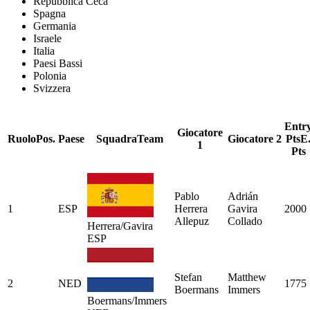
Repubblica Ceca
Spagna
Germania
Israele
Italia
Paesi Bassi
Polonia
Svizzera
Entr
Giocatore
Ruolo
Pos.
Paese
Squadra
Team
Giocatore 2
Pts
E
1
Pts
Pablo
Adrián
1
ESP
Herrera
Gavira
2000
Allepuz
Collado
Herrera/Gavira
ESP
Stefan
Matthew
2
NED
1775
Boermans
Immers
Boermans/Immers