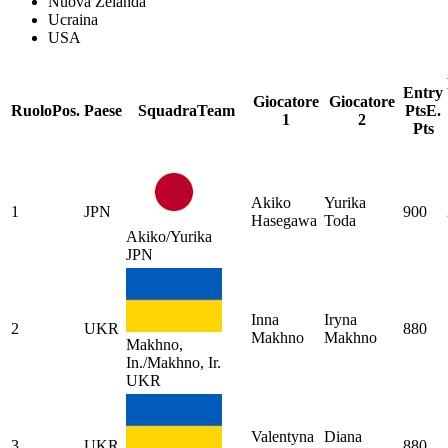
Nuova Zelanda
Ucraina
USA
Entry
Giocatore
Giocatore
Ruolo
Pos.
Paese
Squadra
Team
Pts
E.
1
2
Pts
Akiko
Yurika
1
JPN
900
Hasegawa
Toda
Akiko/Yurika
JPN
Inna
Iryna
2
UKR
880
Makhno
Makhno
Makhno,
In./Makhno, Ir.
UKR
Valentyna
Diana
3
UKR
880