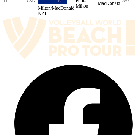
11
NZL
Pepi-
260
MacDonald
Milton
Milton/MacDonald
NZL