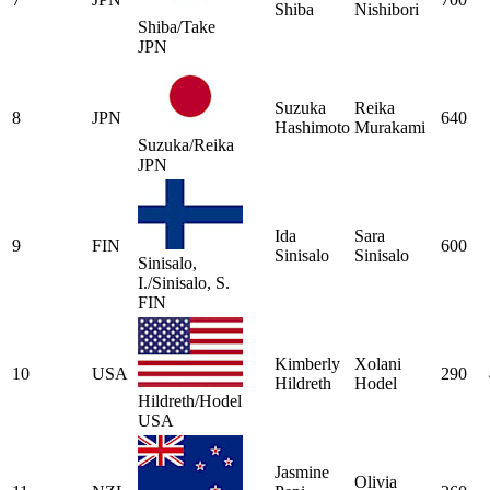
Shiba
Nishibori
Shiba/Take
JPN
Suzuka
Reika
8
JPN
640
Hashimoto
Murakami
Suzuka/Reika
JPN
Ida
Sara
9
FIN
600
Sinisalo
Sinisalo
Sinisalo,
I./Sinisalo, S.
FIN
Kimberly
Xolani
10
USA
290
Hildreth
Hodel
Hildreth/Hodel
USA
Jasmine
Olivia