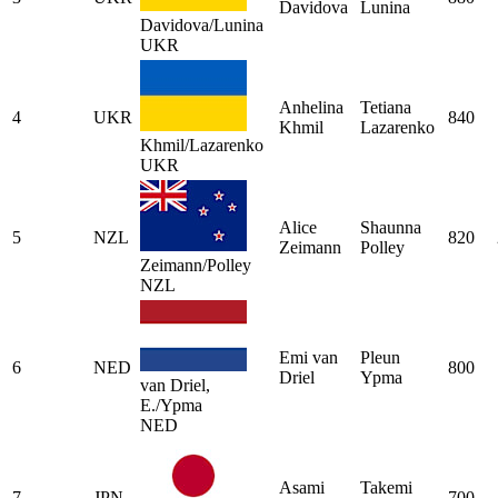
Davidova
Lunina
Davidova/Lunina
UKR
Anhelina
Tetiana
4
UKR
840
Khmil
Lazarenko
Khmil/Lazarenko
UKR
Alice
Shaunna
5
NZL
820
Zeimann
Polley
Zeimann/Polley
NZL
Emi van
Pleun
6
NED
800
Driel
Ypma
van Driel,
E./Ypma
NED
Asami
Takemi
7
JPN
700