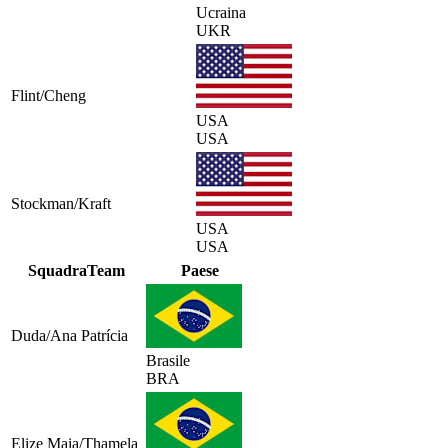
Ucraina
UKR
Flint/Cheng
USA
USA
Stockman/Kraft
USA
USA
Squadra
Team
Paese
Duda/Ana Patrícia
Brasile
BRA
Elize Maia/Thamela