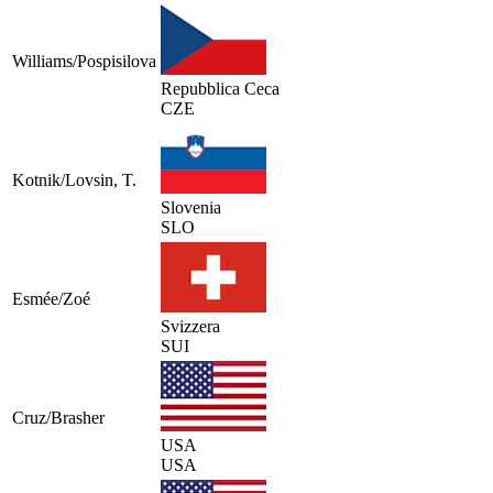
Williams/Pospisilova
Repubblica Ceca
CZE
Kotnik/Lovsin, T.
Slovenia
SLO
Esmée/Zoé
Svizzera
SUI
Cruz/Brasher
USA
USA