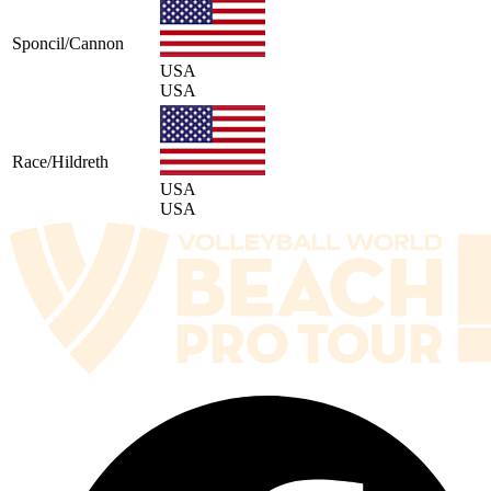
Sponcil/Cannon
USA
USA
Race/Hildreth
USA
USA