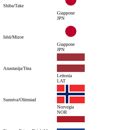
Shiba/Take
Giappone
JPN
Ishii/Mizoe
Giappone
JPN
Anastasija/Tina
Lettonia
LAT
Sunniva/Olimstad
Norvegia
NOR