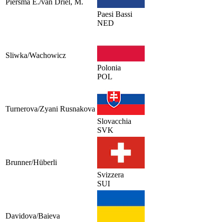
Piersma E./van Driel, M.
Paesi Bassi
NED
Sliwka/Wachowicz
Polonia
POL
Turnerova/Zyani Rusnakova
Slovacchia
SVK
Brunner/Hüberli
Svizzera
SUI
Davidova/Baieva