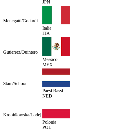
JPN
Menegatti/Gottardi
Italia
ITA
Gutierrez/Quintero
Messico
MEX
Stam/Schoon
Paesi Bassi
NED
Kropidłowska/Lodej
Polonia
POL