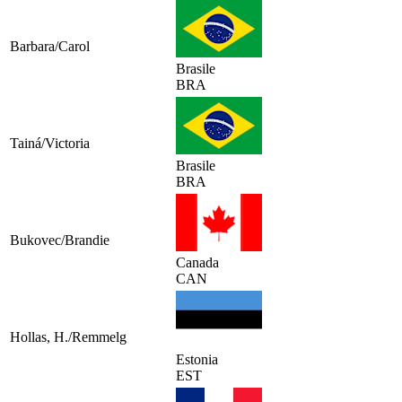
Barbara/Carol
Brasile
BRA
Tainá/Victoria
Brasile
BRA
Bukovec/Brandie
Canada
CAN
Hollas, H./Remmelg
Estonia
EST