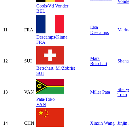
Vonde
Cools/Vd Vonder
BEL
Elsa
11
FRA
Marin
Descamps
Descamps/Kinna
FRA
Mara
12
SUI
Shana
Betschart
Betschart, M./Zobrist
SUI
Shery
13
VAN
Miller Pata
Toko
Pata/Toko
VAN
14
CHN
Xinxin Wang
Jinjin