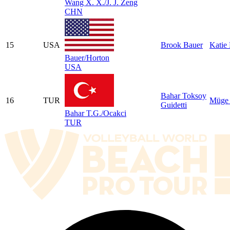
Wang X. X./J. J. Zeng
CHN
15
USA
Brook Bauer
Katie
Bauer/Horton
USA
Bahar Toksoy
16
TUR
Müge 
Guidetti
Bahar T.G./Ocakci
TUR