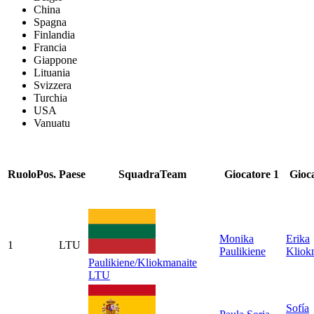
China
Spagna
Finlandia
Francia
Giappone
Lituania
Svizzera
Turchia
USA
Vanuatu
Ruolo
Pos.
Paese
Squadra
Team
Giocatore 1
Gioc
Monika
Erika
1
LTU
Paulikiene
Kliok
Paulikiene/Kliokmanaite
LTU
Sofía