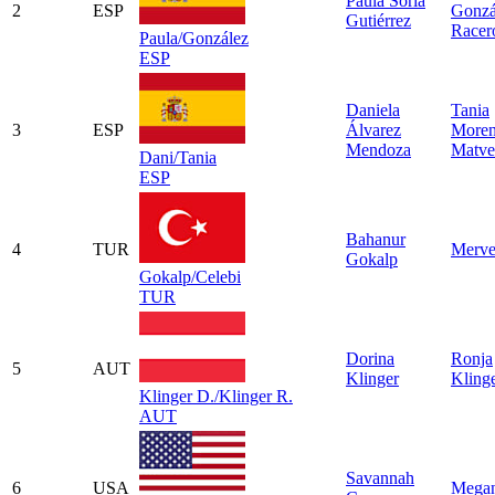
Paula Soria
2
ESP
Gonzá
Gutiérrez
Racer
Paula/González
ESP
Daniela
Tania
3
ESP
Álvarez
More
Mendoza
Matve
Dani/Tania
ESP
Bahanur
4
TUR
Merve
Gokalp
Gokalp/Celebi
TUR
Dorina
Ronja
5
AUT
Klinger
Kling
Klinger D./Klinger R.
AUT
Savannah
6
USA
Megan