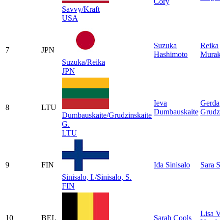
Cory
Savvy/Kraft
USA
Suzuka
Reika
7
JPN
Hashimoto
Mura
Suzuka/Reika
JPN
Ieva
Gerda
8
LTU
Dumbauskaite
Grudz
Dumbauskaite/Grudzinskaite
G.
LTU
9
FIN
Ida Sinisalo
Sara S
Sinisalo, I./Sinisalo, S.
FIN
Lisa 
10
BEL
Sarah Cools