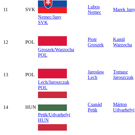
Lubos
11
SVK
Marek Jan
Nemec
Nemec/Jany
SVK
Piotr
Kamil
12
POL
Groszek
Warzocha
Groszek/Warzocha
POL
Jaroslaw
Tomasz
13
POL
Lech
Jaroszczak
Lech/Jaroszczak
POL
Csanád
Márton
14
HUN
Petik
Udvarhelyi
Petik/Udvarhelyi
HUN