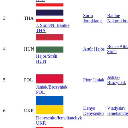
Surin
Banlue
3
THA
Jongklang
Nakprakho
J. Surin/N. Banlue
THA
Bence Attil
4
HUN
Artúr Hajós
Stréli
Hajós/Stréli
HUN
Jedrzej
5
POL
Piotr Janiak
Brozyniak
Janiak/Brozyniak
POL
Denys
Vladyslav
6
UKR
Denysenko
Iemelianch
Denysenko/Iemelianchyk
UKR