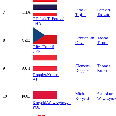
Pithak
Poravid
7
THA
Tipjan
Taovato
T.Pithak/T. Poravid
THA
Krystof Jan
Tadeas
8
CZE
Oliva
Trousil
Oliva/Trousil
CZE
Clemens
Thomas
9
AUT
Doppler
Kunert
Doppler/Kunert
AUT
Michal
Stanislaw
10
POL
Korycki
Wawrzync
Korycki/Wawrzynczyk
POL