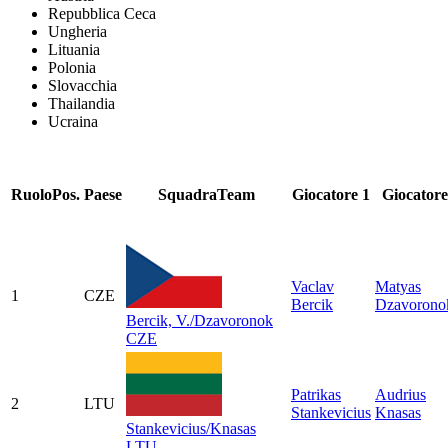
Repubblica Ceca
Ungheria
Lituania
Polonia
Slovacchia
Thailandia
Ucraina
Ruolo
Pos.
Paese
Squadra
Team
Giocatore 1
Giocatore
Vaclav
Matyas
1
CZE
Bercik
Dzavorono
Bercik, V./Dzavoronok
CZE
Patrikas
Audrius
2
LTU
Stankevicius
Knasas
Stankevicius/Knasas
LTU