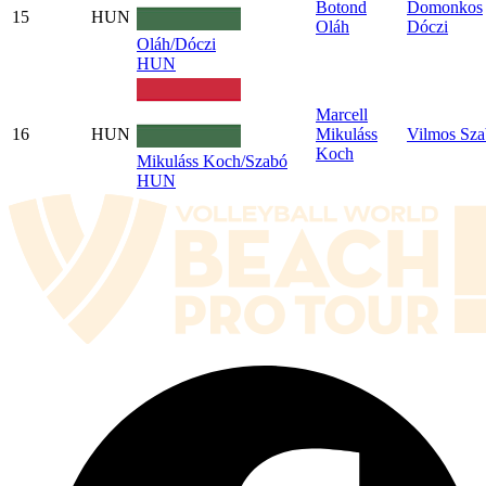
Botond
Domonkos
15
HUN
Oláh
Dóczi
Oláh/Dóczi
HUN
Marcell
16
HUN
Mikuláss
Vilmos Sz
Koch
Mikuláss Koch/Szabó
HUN