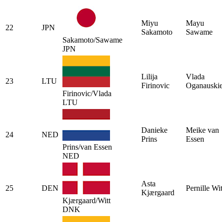
Miyu
Mayu
22
JPN
Sakamoto
Sawame
Sakamoto/Sawame
JPN
Lilija
Vlada
23
LTU
Firinovic
Oganauski
Firinovic/Vlada
LTU
Danieke
Meike van
24
NED
Prins
Essen
Prins/van Essen
NED
Asta
25
DEN
Pernille Wit
Kjærgaard
Kjærgaard/Witt
DNK