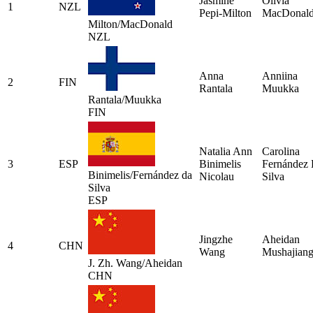
Jasmine
Olivia
1
NZL
Pepi-Milton
MacDonal
Milton/MacDonald
NZL
Anna
Anniina
2
FIN
Rantala
Muukka
Rantala/Muukka
FIN
Natalia Ann
Carolina
3
ESP
Binimelis
Fernández
Binimelis/Fernández da
Nicolau
Silva
Silva
ESP
Jingzhe
Aheidan
4
CHN
Wang
Mushajian
J. Zh. Wang/Aheidan
CHN