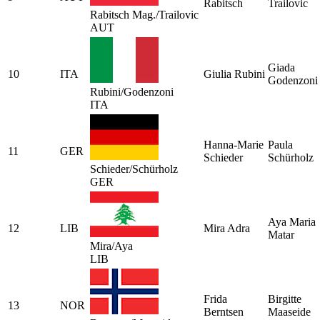
Rabitsch
Trailovic
Rabitsch Mag./Trailovic
AUT
Giada
10
ITA
Giulia Rubini
Godenzoni
Rubini/Godenzoni
ITA
Hanna-Marie
Paula
11
GER
Schieder
Schürholz
Schieder/Schürholz
GER
Aya Maria
12
LIB
Mira Adra
Matar
Mira/Aya
LIB
Frida
Birgitte
13
NOR
Berntsen
Maaseide