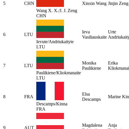
5
CHN
Xinxin Wang
Jinjin Zeng
Wang X. X./J. J. Zeng
CHN
Ieva
Urte
6
LTU
Vasiliauskaite
Andriukait
Ievute/Andriukaityte
LTU
Monika
Erika
7
LTU
Paulikiene
Kliokmanai
Paulikiene/Kliokmanaite
LTU
Elsa
8
FRA
Marine Ki
Descamps
Descamps/Kinna
FRA
Magdalena
Anja
9
AUT