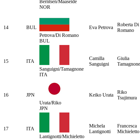
Berntsen/Maaseide
NOR
Roberta Di
14
BUL
Eva Petrova
Romano
Petrova/Di Romano
BUL
Camilla
Giulia
15
ITA
Sanguigni
Tamagnon
Sanguigni/Tamagnone
ITA
Riko
16
JPN
Keiko Urata
Tsujimura
Urata/Riko
JPN
Michela
Francesca
17
ITA
Lantignotti
Michieletto
Lantignotti/Michieletto