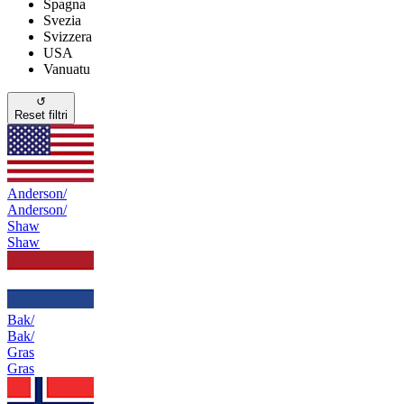
Spagna
Svezia
Svizzera
USA
Vanuatu
↺
Reset filtri
Anderson/
Anderson/
Shaw
Shaw
Bak/
Bak/
Gras
Gras