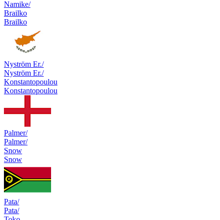
Namike/
Brailko
Brailko
Nyström Er./
Nyström Er./
Konstantopoulou
Konstantopoulou
Palmer/
Palmer/
Snow
Snow
Pata/
Pata/
Toko