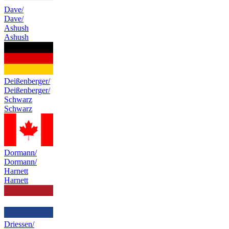
Dave/
Dave/
Ashush
Ashush
Deißenberger/
Deißenberger/
Schwarz
Schwarz
Dormann/
Dormann/
Harnett
Harnett
Driessen/