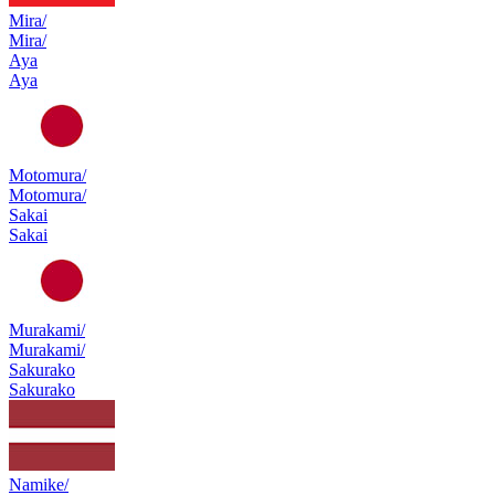
Mira/
Mira/
Aya
Aya
Motomura/
Motomura/
Sakai
Sakai
Murakami/
Murakami/
Sakurako
Sakurako
Namike/