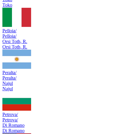
Toko
Pelloia/
Pelloia/
Orsi Toth, R.
Orsi Toth, R.
Peralta/
Peralta/
Najul
Najul
Petrova/
Petrova/
Di Romano
Di Romano