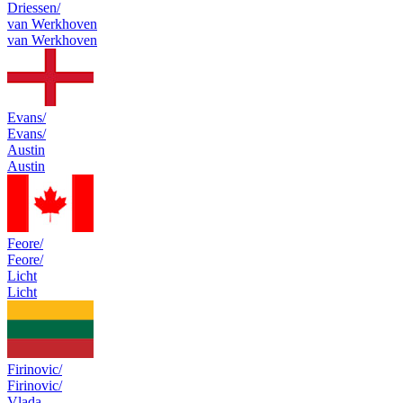
Driessen/
van Werkhoven
van Werkhoven
Evans/
Evans/
Austin
Austin
Feore/
Feore/
Licht
Licht
Firinovic/
Firinovic/
Vlada