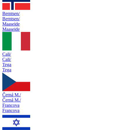
Berntsen/
Berntsen/
Maaseide
Maaseide
Cali/
Cali/
Tega
Tega
Černá M./
Černá M./
Francova
Francova