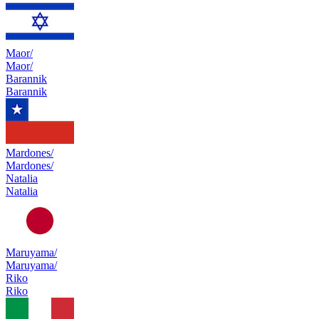
Maor/
Maor/
Barannik
Barannik
Mardones/
Mardones/
Natalia
Natalia
Maruyama/
Maruyama/
Riko
Riko