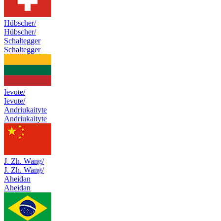
Hübscher/
Hübscher/
Schaltegger
Schaltegger
Ievute/
Ievute/
Andriukaityte
Andriukaityte
J. Zh. Wang/
J. Zh. Wang/
Aheidan
Aheidan