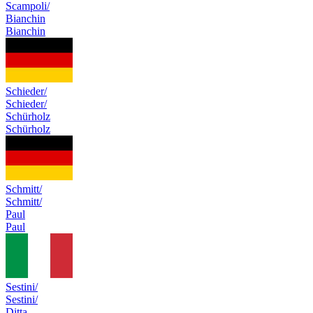
Scampoli/
Bianchin
Bianchin
Schieder/
Schieder/
Schürholz
Schürholz
Schmitt/
Schmitt/
Paul
Paul
Sestini/
Sestini/
Ditta