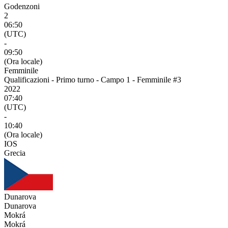
Godenzoni
2
06:50
(UTC)
-
09:50
(Ora locale)
Femminile
Qualificazioni - Primo turno - Campo 1 - Femminile #3
2022
07:40
(UTC)
-
10:40
(Ora locale)
IOS
Grecia
Dunarova
Dunarova
Mokrá
Mokrá