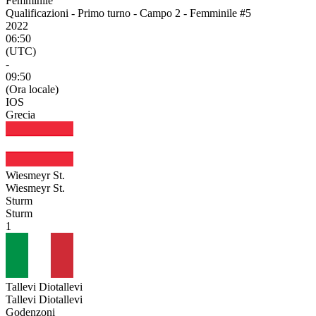
Femminile
Qualificazioni - Primo turno - Campo 2 - Femminile #5
2022
06:50
(UTC)
-
09:50
(Ora locale)
IOS
Grecia
Wiesmeyr St.
Wiesmeyr St.
Sturm
Sturm
1
Tallevi Diotallevi
Tallevi Diotallevi
Godenzoni