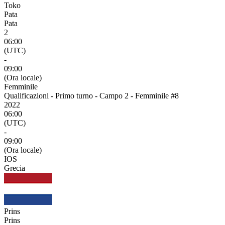
Toko
Pata
Pata
2
06:00
(UTC)
-
09:00
(Ora locale)
Femminile
Qualificazioni - Primo turno - Campo 2 - Femminile #8
2022
06:00
(UTC)
-
09:00
(Ora locale)
IOS
Grecia
Prins
Prins