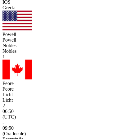
IOS
Grecia
Powell
Powell
Nobles
Nobles
1
Feore
Feore
Licht
Licht
2
06:50
(UTC)
-
09:50
(Ora locale)