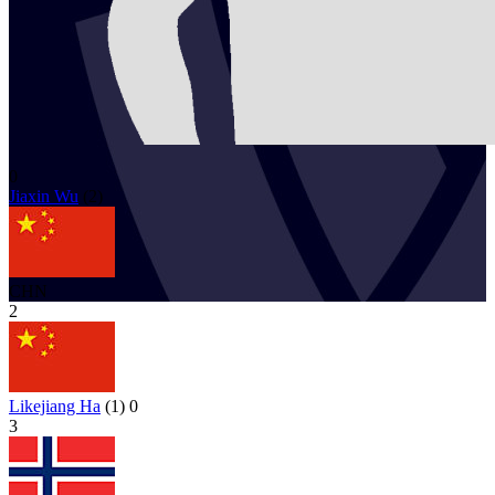
0
Jiaxin
Wu
(
2
)
CHN
2
Likejiang Ha
(
1
)
0
3