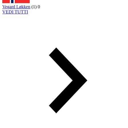
Vegard Løkken
(
1
)
0
VEDI TUTTI