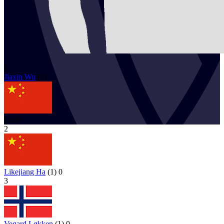
0
Jiaxin
Wu
(
2
)
CHN
2
Likejiang Ha
(
1
)
0
3
Vegard Løkken
(
1
)
0