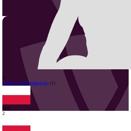
0
Katarzyna
Kropidłowska
(
1
)
POL
2