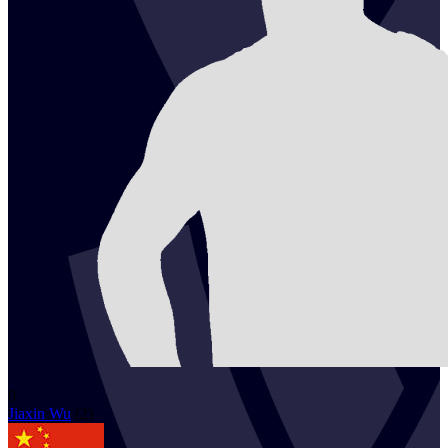
0
Jiaxin
Wu
(
2
)