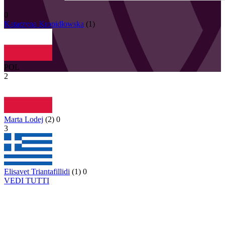
0
Katarzyna
Kropidłowska
(
1
)
POL
2
Marta Lodej
(
2
)
0
3
Elisavet Triantafillidi
(
1
)
0
VEDI TUTTI