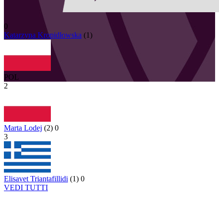
0
Katarzyna
Kropidłowska
(
1
)
POL
2
Marta Lodej
(
2
)
0
3
Elisavet Triantafillidi
(
1
)
0
VEDI TUTTI