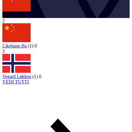
CHN
2
Likejiang Ha
(
1
)
0
3
Vegard Løkken
(
1
)
0
VEDI TUTTI