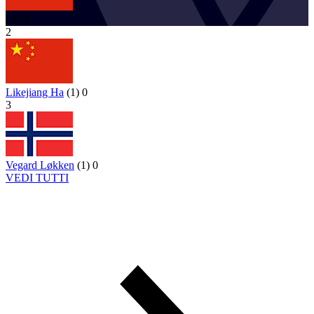
CHN
2
Likejiang Ha
(
1
)
0
3
Vegard Løkken
(
1
)
0
VEDI TUTTI