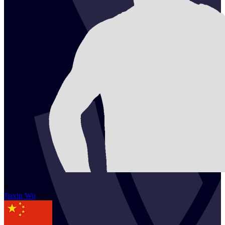
0
Jiaxin
Wu
(
2
)