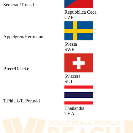
Semerad/Trousil
Repubblica Ceca
CZE
Appelgren/Herrmann
Svezia
SWE
Breer/Deecke
Svizzera
SUI
T.Pithak/T. Poravid
Thailandia
THA