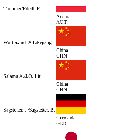
Trummer/Friedl, F.
Austria
AUT
Wu Jiaxin/HA Likejiang
China
CHN
Salamu A./J.Q. Liu
China
CHN
Sagstetter, J./Sagstetter, B.
Germania
GER