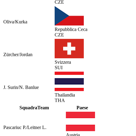
CZE
Oliva/Kurka
Repubblica Ceca
CZE
Zürcher/Jordan
Svizzera
SUI
J. Surin/N. Banlue
Thailandia
THA
Squadra
Team
Paese
Pascariuc P./Leitner L.
Austria