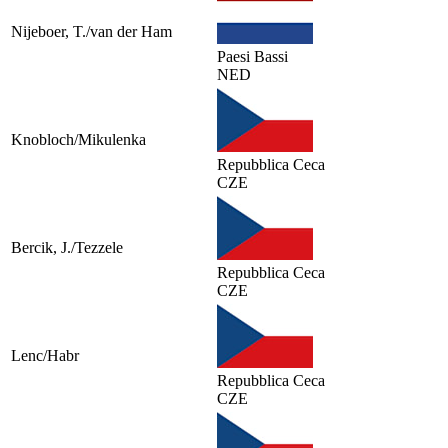
Nijeboer, T./van der Ham
Paesi Bassi
NED
Knobloch/Mikulenka
Repubblica Ceca
CZE
Bercik, J./Tezzele
Repubblica Ceca
CZE
Lenc/Habr
Repubblica Ceca
CZE