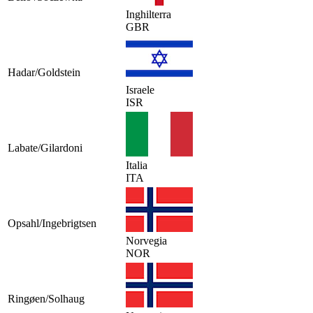
Inghilterra
GBR
Hadar/Goldstein
Israele
ISR
Labate/Gilardoni
Italia
ITA
Opsahl/Ingebrigtsen
Norvegia
NOR
Ringøen/Solhaug