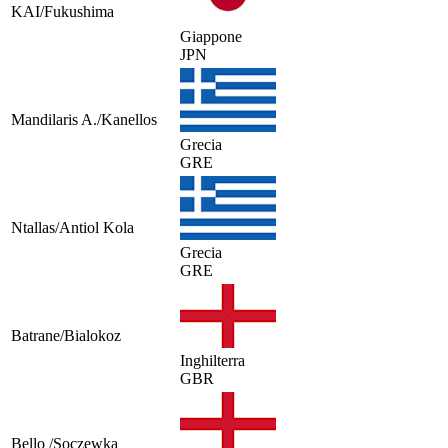
KAI/Fukushima
Giappone
JPN
Mandilaris A./Kanellos
Grecia
GRE
Ntallas/Antiol Kola
Grecia
GRE
Batrane/Bialokoz
Inghilterra
GBR
Bello /Soczewka