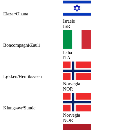
Elazar/Ohana
Israele
ISR
Boncompagni/Zauli
Italia
ITA
Løkken/Henriksveen
Norvegia
NOR
Klungsøyr/Sunde
Norvegia
NOR