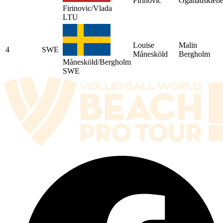
Firinovic
Oganauskien
Firinovic/Vlada
LTU
Louise
Malin
4
SWE
Månesköld
Bergholm
Månesköld/Bergholm
SWE