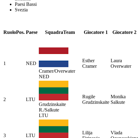
Paesi Bassi
Svezia
Ruolo
Pos.
Paese
Squadra
Team
Giocatore 1
Giocatore 2
Esther
Laura
1
NED
Cramer
Overwater
Cramer/Overwater
NED
Rugile
Monika
2
LTU
Grudzinskaite
Salkute
Grudzinskaite
R./Salkute
LTU
Lilija
Vlada
3
LTU