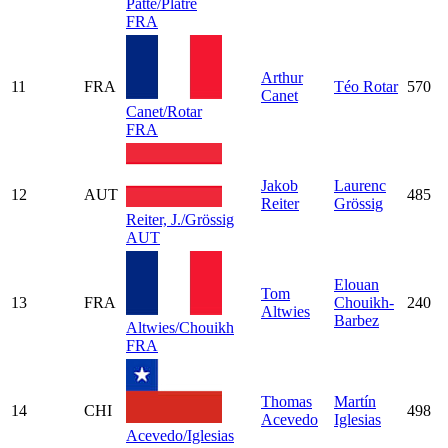
Patte/Platre
FRA
Arthur
11
FRA
Téo Rotar
570
Canet
Canet/Rotar
FRA
Jakob
Laurenc
12
AUT
485
Reiter
Grössig
Reiter, J./Grössig
AUT
Elouan
Tom
13
FRA
Chouikh-
240
Altwies
Barbez
Altwies/Chouikh
FRA
Thomas
Martín
14
CHI
498
Acevedo
Iglesias
Acevedo/Iglesias