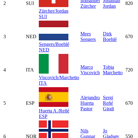
Immanuel
Jonathan
2
SUI
820
Zürcher
Jordan
Zürcher/Jordan
SUI
Mees
Dirk
3
NED
670
Sengers
Boehlé
Sengers/Boehlé
NED
Marco
Tobia
4
ITA
720
Viscovich
Marchetto
Viscovich/Marchetto
ITA
Alejandro
Sergi
5
ESP
Huerta
Reñé
670
Pastor
Giralt
Huerta A./Reñé
ESP
Nils
Jo
6
NOR
Gunnar
Gladsøy
550