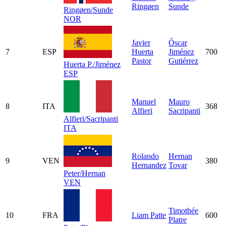
Ringøen
Sunde
Ringøen/Sunde
NOR
Javier
Óscar
7
ESP
Huerta
Jiménez
700
Pastor
Gutiérrez
Huerta P./Jiménez
ESP
Manuel
Mauro
8
ITA
368
Alfieri
Sacripanti
Alfieri/Sacripanti
ITA
Rolando
Hernan
9
VEN
380
Hernandez
Tovar
Peter/Hernan
VEN
Timothée
10
FRA
Liam Patte
600
Platre