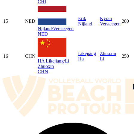
CHI
Erik
Kyran
15
NED
280
Nijland
Versteegen
Nijland/Versteegen
NED
Likejiang
Zhuoxin
16
CHN
250
Ha
Li
HA Likejiang/Li
Zhuoxin
CHN