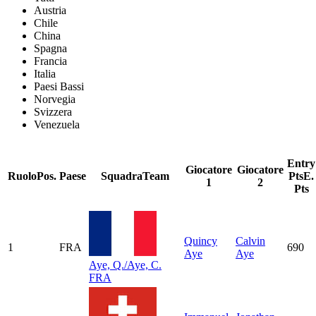
Austria
Chile
China
Spagna
Francia
Italia
Paesi Bassi
Norvegia
Svizzera
Venezuela
Entry
Giocatore
Giocatore
Ruolo
Pos.
Paese
Squadra
Team
Pts
E.
1
2
Pts
Quincy
Calvin
1
FRA
690
Aye
Aye
Aye, Q./Aye, C.
FRA