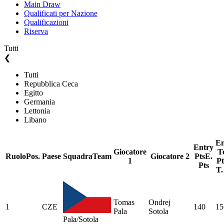
Main Draw
Qualificati per Nazione
Qualificazioni
Riserva
Tutti
❮
Tutti
Repubblica Ceca
Egitto
Germania
Lettonia
Libano
En
Entry
Giocatore
T
Ruolo
Pos.
Paese
Squadra
Team
Giocatore 2
Pts
E.
1
Pt
Pts
T.
Tomas
Ondrej
1
CZE
140
15
Pala
Sotola
Pala/Sotola