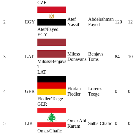
CZE
Atef
Abdelrahman
2
EGY
120
12
Nassif
Fayed
Atef/Fayed
EGY
Miloss
Benjavs
3
LAT
84
10
Donavans
Toms
Miloss/Benjavs
T.
LAT
Florian
Lorenz
4
GER
0
0
Fiedler
Teege
Fiedler/Teege
GER
Omar Abi
5
LIB
Salba Chafic
0
0
Karam
Omar/Chafic