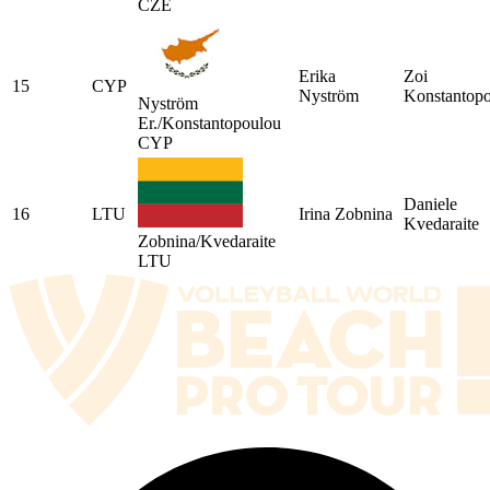
CZE
Erika
Zoi
15
CYP
Nyström
Konstantop
Nyström
Er./Konstantopoulou
CYP
Daniele
16
LTU
Irina Zobnina
Kvedaraite
Zobnina/Kvedaraite
LTU