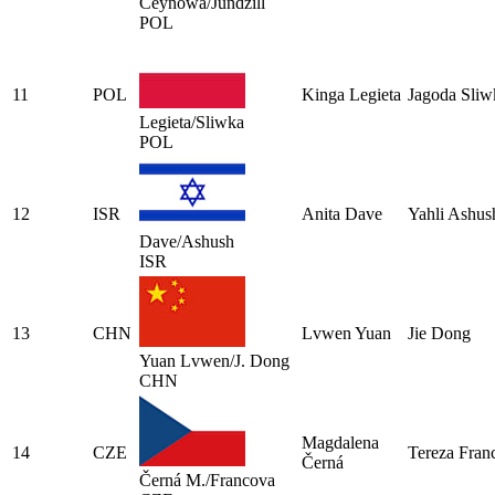
Ceynowa/Jundzill
POL
11
POL
Kinga Legieta
Jagoda Sliw
Legieta/Sliwka
POL
12
ISR
Anita Dave
Yahli Ashus
Dave/Ashush
ISR
13
CHN
Lvwen Yuan
Jie Dong
Yuan Lvwen/J. Dong
CHN
Magdalena
14
CZE
Tereza Fran
Černá
Černá M./Francova