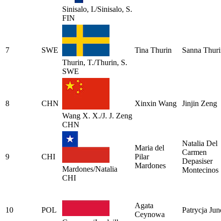
Sinisalo, I./Sinisalo, S.
FIN
7
SWE
Tina Thurin
Sanna Thuri
Thurin, T./Thurin, S.
SWE
8
CHN
Xinxin Wang
Jinjin Zeng
Wang X. X./J. J. Zeng
CHN
Natalia Del
Maria del
Carmen
9
CHI
Pilar
Depasiser
Mardones
Mardones/Natalia
Montecinos
CHI
Agata
10
POL
Patrycja Jun
Ceynowa