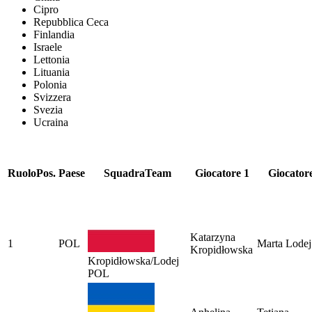
Cipro
Repubblica Ceca
Finlandia
Israele
Lettonia
Lituania
Polonia
Svizzera
Svezia
Ucraina
Ruolo
Pos.
Paese
Squadra
Team
Giocatore 1
Giocator
Katarzyna
1
POL
Marta Lodej
Kropidłowska
Kropidłowska/Lodej
POL