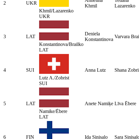
Anhelina
Tetiana
2
UKR
Khmil
Lazarenko
Khmil/Lazarenko
UKR
Deniela
3
LAT
Varvara Bra
Konstantinova
Konstantinova/Brailko
LAT
4
SUI
Anna Lutz
Shana Zobri
Lutz A./Zobrist
SUI
5
LAT
Anete Namiķe
Līva Ēbere
Namike/Ēbere
LAT
6
FIN
Ida Sinisalo
Sara Sinisal