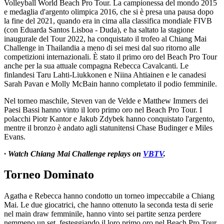
Volleyball World Beach Pro Tour. La campionessa del mondo 2015
e medaglia d'argento olimpica 2016, che si è presa una pausa dopo
la fine del 2021, quando era in cima alla classifica mondiale FIVB
(con Eduarda Santos Lisboa - Duda), e ha saltato la stagione
inaugurale del Tour 2022, ha conquistato il trofeo al Chiang Mai
Challenge in Thailandia a meno di sei mesi dal suo ritorno alle
competizioni internazionali. È stato il primo oro del Beach Pro Tour
anche per la sua attuale compagna Rebecca Cavalcanti. Le
finlandesi Taru Lahti-Liukkonen e Niina Ahtiainen e le canadesi
Sarah Pavan e Molly McBain hanno completato il podio femminile.
Nel torneo maschile, Steven van de Velde e Matthew Immers dei
Paesi Bassi hanno vinto il loro primo oro nel Beach Pro Tour. I
polacchi Piotr Kantor e Jakub Zdybek hanno conquistato l'argento,
mentre il bronzo è andato agli statunitensi Chase Budinger e Miles
Evans.
· Watch Chiang Mai Challenge replays on
VBTV
.
Torneo Dominato
Agatha e Rebecca hanno condotto un torneo impeccabile a Chiang
Mai. Le due giocatrici, che hanno ottenuto la seconda testa di serie
nel main draw femminile, hanno vinto sei partite senza perdere
nemmeno un set, festeggiando il loro primo oro nel Beach Pro Tour