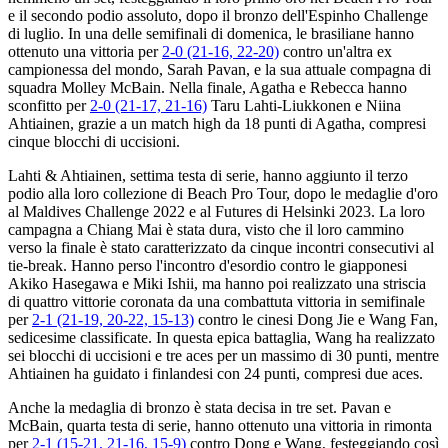
e il secondo podio assoluto, dopo il bronzo dell'Espinho Challenge
di luglio. In una delle semifinali di domenica, le brasiliane hanno
ottenuto una vittoria per
2-0 (21-16, 22-20)
contro un'altra ex
campionessa del mondo, Sarah Pavan, e la sua attuale compagna di
squadra Molley McBain. Nella finale, Agatha e Rebecca hanno
sconfitto per
2-0 (21-17, 21-16)
Taru Lahti-Liukkonen e Niina
Ahtiainen, grazie a un match high da 18 punti di Agatha, compresi
cinque blocchi di uccisioni.
Lahti & Ahtiainen, settima testa di serie, hanno aggiunto il terzo
podio alla loro collezione di Beach Pro Tour, dopo le medaglie d'oro
al Maldives Challenge 2022 e al Futures di Helsinki 2023. La loro
campagna a Chiang Mai è stata dura, visto che il loro cammino
verso la finale è stato caratterizzato da cinque incontri consecutivi al
tie-break. Hanno perso l'incontro d'esordio contro le giapponesi
Akiko Hasegawa e Miki Ishii, ma hanno poi realizzato una striscia
di quattro vittorie coronata da una combattuta vittoria in semifinale
per
2-1 (21-19, 20-22, 15-13)
contro le cinesi Dong Jie e Wang Fan,
sedicesime classificate. In questa epica battaglia, Wang ha realizzato
sei blocchi di uccisioni e tre aces per un massimo di 30 punti, mentre
Ahtiainen ha guidato i finlandesi con 24 punti, compresi due aces.
Anche la medaglia di bronzo è stata decisa in tre set. Pavan e
McBain, quarta testa di serie, hanno ottenuto una vittoria in rimonta
per
2-1 (15-21, 21-16, 15-9)
contro Dong e Wang, festeggiando così