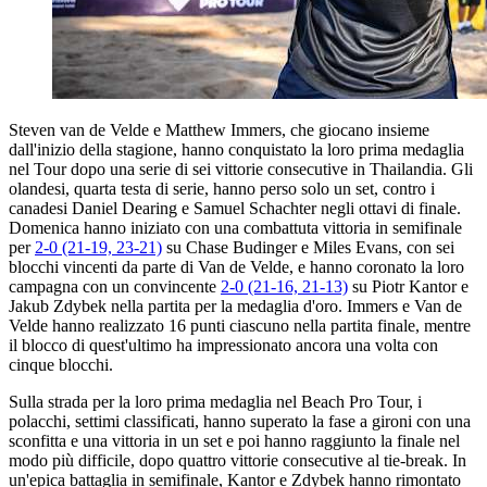
Steven van de Velde e Matthew Immers, che giocano insieme
dall'inizio della stagione, hanno conquistato la loro prima medaglia
nel Tour dopo una serie di sei vittorie consecutive in Thailandia. Gli
olandesi, quarta testa di serie, hanno perso solo un set, contro i
canadesi Daniel Dearing e Samuel Schachter negli ottavi di finale.
Domenica hanno iniziato con una combattuta vittoria in semifinale
per
2-0 (21-19, 23-21)
su Chase Budinger e Miles Evans, con sei
blocchi vincenti da parte di Van de Velde, e hanno coronato la loro
campagna con un convincente
2-0 (21-16, 21-13)
su Piotr Kantor e
Jakub Zdybek nella partita per la medaglia d'oro. Immers e Van de
Velde hanno realizzato 16 punti ciascuno nella partita finale, mentre
il blocco di quest'ultimo ha impressionato ancora una volta con
cinque blocchi.
Sulla strada per la loro prima medaglia nel Beach Pro Tour, i
polacchi, settimi classificati, hanno superato la fase a gironi con una
sconfitta e una vittoria in un set e poi hanno raggiunto la finale nel
modo più difficile, dopo quattro vittorie consecutive al tie-break. In
un'epica battaglia in semifinale, Kantor e Zdybek hanno rimontato