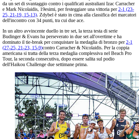
da un set di svantaggio contro i qualificati australiani Izac Carracher
e Mark Nicolaidis, 19esimi, per festeggiare una vittoria per
2-1 (23-
25, 21-19, 15-13)
. Zdybel è stato in cima alla classifica dei marcatori
dell'incontro con 34 punti, tra cui due ace.
In un altro avvincente duello in tre set, la terza testa di serie
Budinger & Evans ha perseverato in due set all'overtime e ha
dominato il tie-break per conquistare la medaglia di bronzo per
2-1
(27-25, 21-23, 15-9)
contro Carracher & Nicolaidis. Per la coppia
americana si tratta della terza medaglia complessiva nel Beach Pro
Tour, la seconda consecutiva, dopo essere salita sul podio
dell'Haikou Challenge due settimane prima.