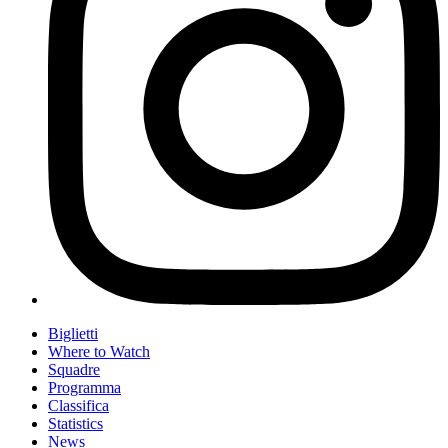
Biglietti
Where to Watch
Squadre
Programma
Classifica
Statistics
News