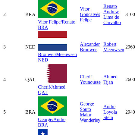
Renato
Vitor
Andrew
2
BRA
Gonçalves
3100
Lima de
Felipe
Vitor Felipe/Renato
Carvalho
BRA
Alexander
Robert
3
NED
2960
Brouwer
Meeuwsen
Brouwer/Meeuwsen
NED
Cherif
Ahmed
4
QAT
2600
Younousse
Tijan
Cherif/Ahmed
QAT
George
Andre
Souto
5
BRA
Loyola
2940
Maior
Stein
George/Andre
Wanderley
BRA