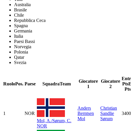
Australia
Brasile
Chile
Repubblica Ceca
Spagna
Germania
Italia
Paesi Bassi
Norvegia
Polonia
Qatar
Svezia
Entr
Giocatore
Giocatore
Ruolo
Pos.
Paese
Squadra
Team
Pts
E
1
2
Pts
Anders
Christian
1
NOR
Berntsen
Sandlie
3400
Mol
Sørum
Mol, A./Sørum, C.
NOR