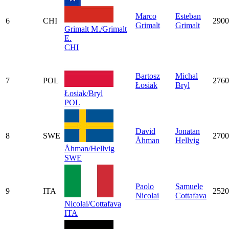
Marco
Esteban
6
CHI
2900
Grimalt
Grimalt
Grimalt M./Grimalt
E.
CHI
Bartosz
Michal
7
POL
2760
Łosiak
Bryl
Łosiak/Bryl
POL
David
Jonatan
8
SWE
2700
Åhman
Hellvig
Åhman/Hellvig
SWE
Paolo
Samuele
9
ITA
2520
Nicolai
Cottafava
Nicolai/Cottafava
ITA