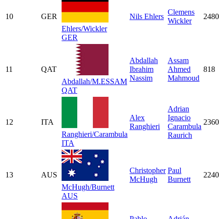
Clemens
10
GER
Nils Ehlers
2480
Wickler
Ehlers/Wickler
GER
Abdallah
Assam
11
QAT
Ibrahim
Ahmed
818
Nassim
Mahmoud
Abdallah/M.ESSAM
QAT
Adrian
Alex
Ignacio
12
ITA
2360
Ranghieri
Carambula
Ranghieri/Carambula
Raurich
ITA
Christopher
Paul
13
AUS
2240
McHugh
Burnett
McHugh/Burnett
AUS
Pablo
Adrián