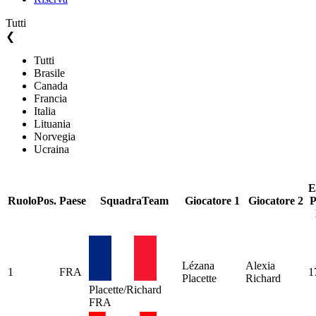
Tutti
❮
Tutti
Brasile
Canada
Francia
Italia
Lituania
Norvegia
Ucraina
E
Ruolo
Pos.
Paese
Squadra
Team
Giocatore 1
Giocatore 2
P
Lézana
Alexia
1
FRA
1
Placette
Richard
Placette/Richard
FRA