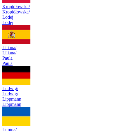
Kropidłowska/
Kropidłowska/
Lodej
Lodej
Liliana/
Liliana/
Paula
Paula
Ludwig/
Ludwig/
Lippmann
Lippmann
Lunina/