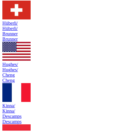
Hüberli/
Hüberli/
Brunner
Brunner
Hughes/
Hughes/
Cheng
Cheng
Kinna/
Kinna/
Descamps
Descamps