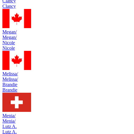
Clancy
Clancy
Megan/
Megan/
Nicole
Nicole
Melissa/
Melissa/
Brandie
Brandie
Menia/
Menia/
Lutz A.
Lutz A.