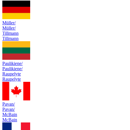
Müller/
Müller/
Tillmann
Tillmann
Paulikiene/
Paulikiene/
Raupelyte
Raupelyte
Pavan/
Pavan/
McBain
McBain