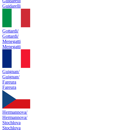
Guidarelli
Guidarelli
Gottardi/
Gottardi/
Menegatti
Menegatti
Guignan/
Guignan/
Fareura
Fareura
Hermannova/
Hermannova/
Stochlova
Stochlova