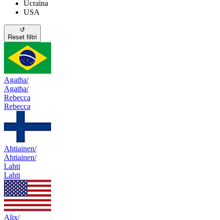
Ucraina
USA
↺
Reset filtri
Agatha/
Agatha/
Rebecca
Rebecca
Ahtiainen/
Ahtiainen/
Lahti
Lahti
Alix/