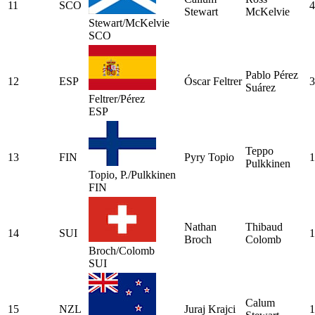
11
SCO
4
Stewart
McKelvie
Stewart/McKelvie
SCO
Pablo Pérez
12
ESP
Óscar Feltrer
3
Suárez
Feltrer/Pérez
ESP
Teppo
13
FIN
Pyry Topio
1
Pulkkinen
Topio, P./Pulkkinen
FIN
Nathan
Thibaud
14
SUI
1
Broch
Colomb
Broch/Colomb
SUI
Calum
15
NZL
Juraj Krajci
1