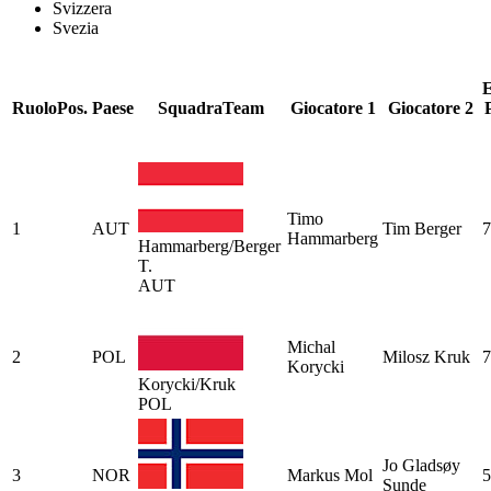
Svizzera
Svezia
E
Ruolo
Pos.
Paese
Squadra
Team
Giocatore 1
Giocatore 2
Timo
1
AUT
Tim Berger
7
Hammarberg
Hammarberg/Berger
T.
AUT
Michal
2
POL
Milosz Kruk
7
Korycki
Korycki/Kruk
POL
Jo Gladsøy
3
NOR
Markus Mol
5
Sunde