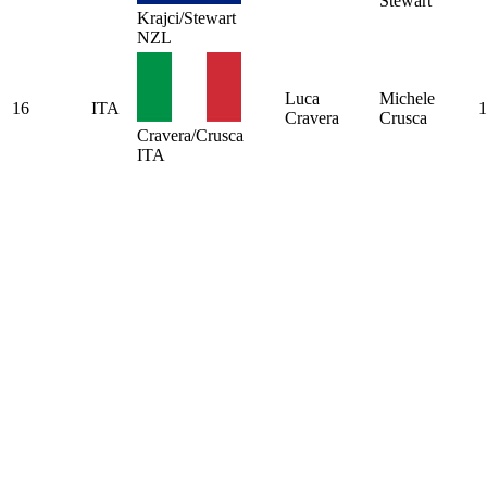
Stewart
Krajci/Stewart
NZL
Luca
Michele
16
ITA
1
Cravera
Crusca
Cravera/Crusca
ITA