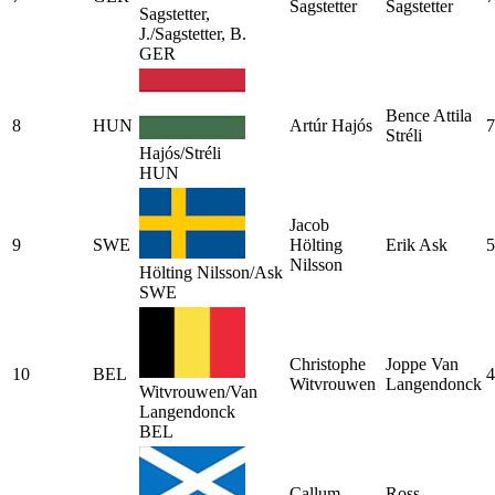
Sagstetter
Sagstetter
Sagstetter,
J./Sagstetter, B.
GER
Bence Attila
8
HUN
Artúr Hajós
7
Stréli
Hajós/Stréli
HUN
Jacob
9
SWE
Hölting
Erik Ask
5
Nilsson
Hölting Nilsson/Ask
SWE
Christophe
Joppe Van
10
BEL
4
Witvrouwen
Langendonck
Witvrouwen/Van
Langendonck
BEL
Callum
Ross