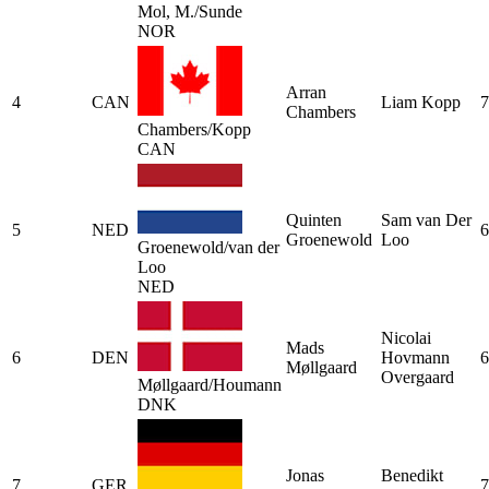
Mol, M./Sunde
NOR
Arran
4
CAN
Liam Kopp
7
Chambers
Chambers/Kopp
CAN
Quinten
Sam van Der
5
NED
6
Groenewold
Loo
Groenewold/van der
Loo
NED
Nicolai
Mads
6
DEN
Hovmann
6
Møllgaard
Overgaard
Møllgaard/Houmann
DNK
Jonas
Benedikt
7
GER
7