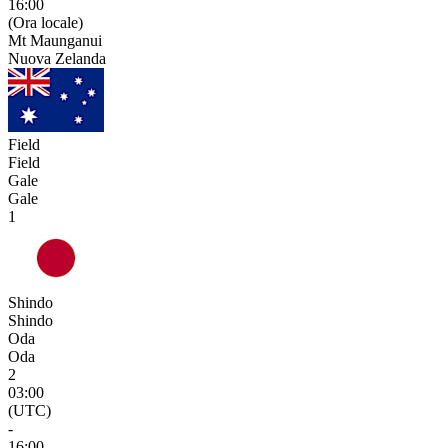
16:00
(Ora locale)
Mt Maunganui
Nuova Zelanda
Field
Field
Gale
Gale
1
Shindo
Shindo
Oda
Oda
2
03:00
(UTC)
-
16:00