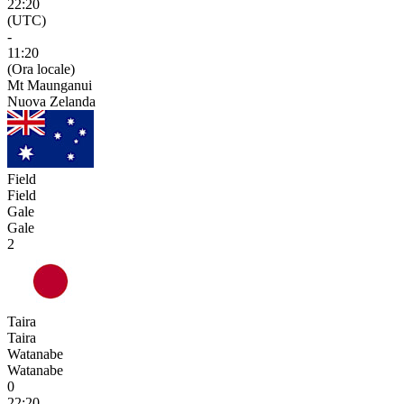
22:20
(UTC)
-
11:20
(Ora locale)
Mt Maunganui
Nuova Zelanda
Field
Field
Gale
Gale
2
Taira
Taira
Watanabe
Watanabe
0
22:20