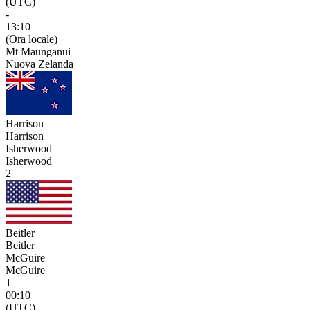
(UTC)
-
13:10
(Ora locale)
Mt Maunganui
Nuova Zelanda
Harrison
Harrison
Isherwood
Isherwood
2
Beitler
Beitler
McGuire
McGuire
1
00:10
(UTC)