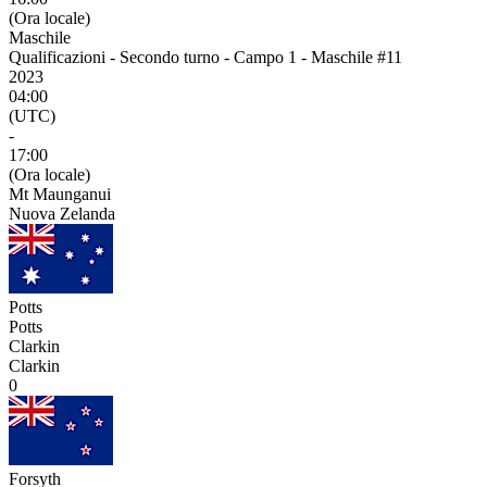
(Ora locale)
Maschile
Qualificazioni - Secondo turno - Campo 1 - Maschile #11
2023
04:00
(UTC)
-
17:00
(Ora locale)
Mt Maunganui
Nuova Zelanda
Potts
Potts
Clarkin
Clarkin
0
Forsyth