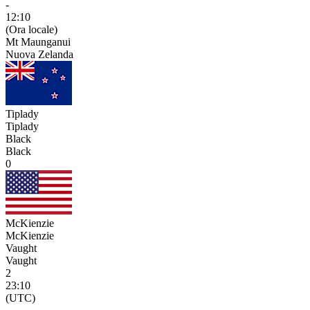
-
12:10
(Ora locale)
Mt Maunganui
Nuova Zelanda
Tiplady
Tiplady
Black
Black
0
McKienzie
McKienzie
Vaught
Vaught
2
23:10
(UTC)