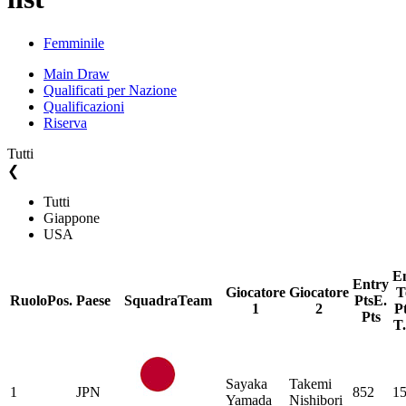
Femminile
Main Draw
Qualificati per Nazione
Qualificazioni
Riserva
Tutti
❮
Tutti
Giappone
USA
E
Entry
Giocatore
Giocatore
T
Ruolo
Pos.
Paese
Squadra
Team
Pts
E.
1
2
P
Pts
T.
Sayaka
Takemi
1
JPN
852
1
Yamada
Nishibori