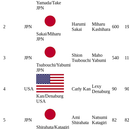
Yamada/Take
JPN
Harumi
Miharu
2
JPN
600
1
Sakai
Kashihara
Sakai/Miharu
JPN
Shion
Maho
3
JPN
540
1
Tsubouchi
Yabumi
Tsubouchi/Yabumi
JPN
Lexy
4
USA
Carly Kan
90
9
Denaburg
Kan/Denaburg
USA
Ami
Natsumi
5
JPN
82
8
Shirahata
Katagiri
Shirahata/Katagiri