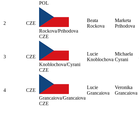
POL
Beata
Marketa
2
CZE
Rockova
Prihodova
Rockova/Prihodova
CZE
Lucie
Michaela
3
CZE
Knoblochova
Cyrani
Knoblochova/Cyrani
CZE
Lucie
Veronika
4
CZE
Grancaiova
Grancaiova
Grancaiova/Grancaiova
CZE