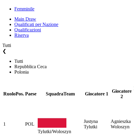
Femminile
Main Draw
Qualificati per Nazione
Qualificazioni
Riserva
Tutti
❮
Tutti
Repubblica Ceca
Polonia
Giocatore
Ruolo
Pos.
Paese
Squadra
Team
Giocatore 1
2
Justyna
Agnieszka
1
POL
Tylutki
Woloszyn
Tylutki/Woloszyn