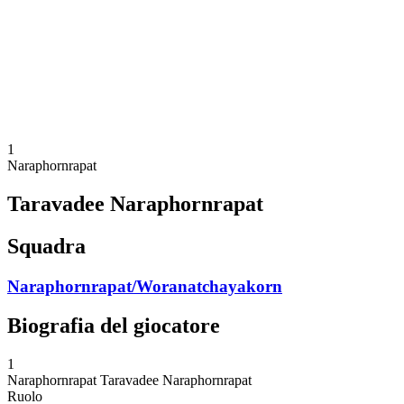
ritorna alla Home di BPT
Dove guardare
Squadre
Programma
Classifica
Statistiche
Torneo
News
1
Naraphornrapat
Taravadee Naraphornrapat
Squadra
Naraphornrapat/Woranatchayakorn
Biografia del giocatore
1
Naraphornrapat
Taravadee Naraphornrapat
Ruolo