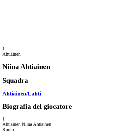
ritorna alla Home di BPT
Dove guardare
Squadre
Programma
Classifica
Statistiche
Torneo
News
1
Ahtiainen
Niina Ahtiainen
Squadra
Ahtiainen/Lahti
Biografia del giocatore
1
Ahtiainen
Niina Ahtiainen
Ruolo