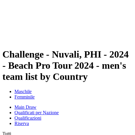
ritorna alla Home di BPT
Dove guardare
Squadre
Programma
Classifica
Statistiche
Torneo
News
Challenge - Nuvali, PHI - 2024
- Beach Pro Tour 2024 - men's
team list by Country
Maschile
Femminile
Main Draw
Qualificati per Nazione
Qualificazioni
Riserva
Tutti