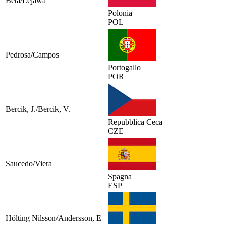
Beta/Lejawa
Polonia
POL
Pedrosa/Campos
Portogallo
POR
Bercik, J./Bercik, V.
Repubblica Ceca
CZE
Saucedo/Viera
Spagna
ESP
Hölting Nilsson/Andersson, E