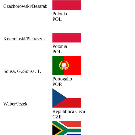
Czachorowski/Besarab
Polonia
POL
Krzeminski/Pietraszek
Polonia
POL
Sousa, G./Sousa, T.
Portogallo
POR
Waber/Jezek
Repubblica Ceca
CZE