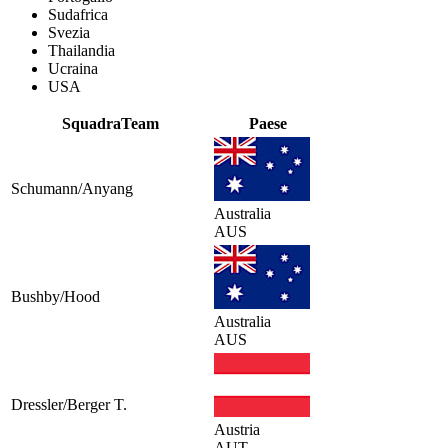
Sudafrica
Svezia
Thailandia
Ucraina
USA
Squadra
Team
Paese
Schumann/Anyang
Australia
AUS
Bushby/Hood
Australia
AUS
Dressler/Berger T.
Austria
AUT