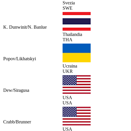
Svezia
SWE
K. Dunwinit/N. Banlue
Thailandia
THA
Popov/Likhatskyi
Ucraina
UKR
Dew/Siragusa
USA
USA
Crabb/Brunner
USA