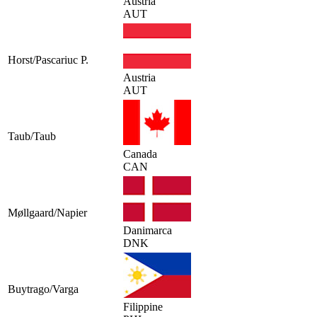
Austria
AUT
Horst/Pascariuc P.
Austria
AUT
Taub/Taub
Canada
CAN
Møllgaard/Napier
Danimarca
DNK
Buytrago/Varga
Filippine