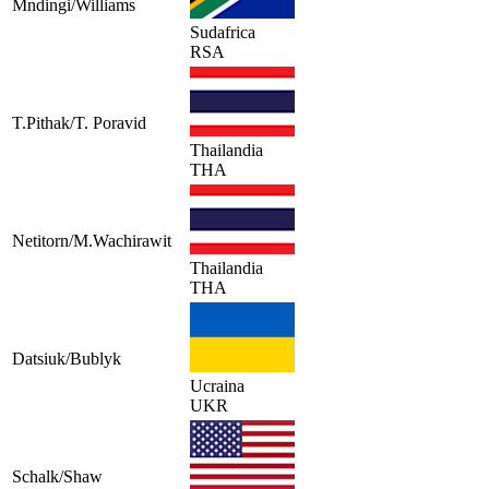
Mndingi/Williams
Sudafrica
RSA
T.Pithak/T. Poravid
Thailandia
THA
Netitorn/M.Wachirawit
Thailandia
THA
Datsiuk/Bublyk
Ucraina
UKR
Schalk/Shaw