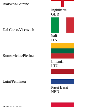
Bialokoz/Batrane
Inghilterra
GBR
Dal Corso/Viscovich
Italia
ITA
Rumsevicius/Piesina
Lituania
LTU
Luini/Penninga
Paesi Bassi
NED