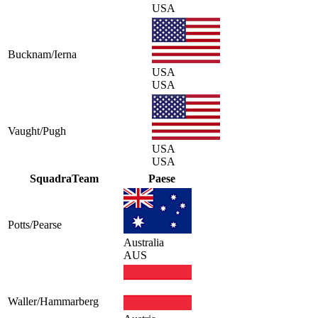
USA
Bucknam/Ierna
USA
USA
Vaught/Pugh
USA
USA
Squadra
Team
Paese
Potts/Pearse
Australia
AUS
Waller/Hammarberg