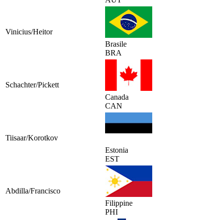
Vinicius/Heitor
Brasile
BRA
Schachter/Pickett
Canada
CAN
Tiisaar/Korotkov
Estonia
EST
Abdilla/Francisco
Filippine
PHI