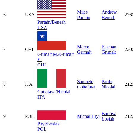
Miles
Andrew
6
USA
236
Partain
Benesh
Partain/Benesh
USA
Marco
Esteban
7
CHI
220
Grimalt
Grimalt
Grimalt M./Grimalt
E.
CHI
Samuele
Paolo
8
ITA
212
Cottafava
Nicolai
Cottafava/Nicolai
ITA
Bartosz
9
POL
Michal Bryl
212
Łosiak
Bryl/Łosiak
POL