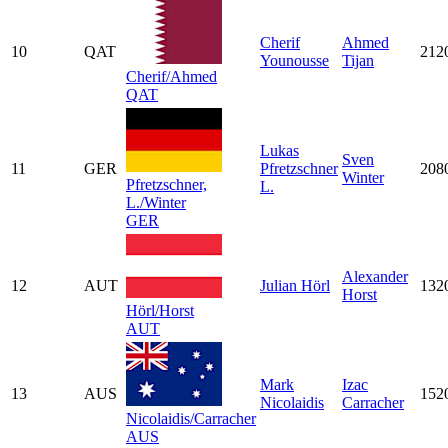
Cherif
Ahmed
10
QAT
212
Younousse
Tijan
Cherif/Ahmed
QAT
Lukas
Sven
11
GER
Pfretzschner
208
Winter
Pfretzschner,
L.
L./Winter
GER
Alexander
12
AUT
Julian Hörl
132
Horst
Hörl/Horst
AUT
Mark
Izac
13
AUS
152
Nicolaidis
Carracher
Nicolaidis/Carracher
AUS