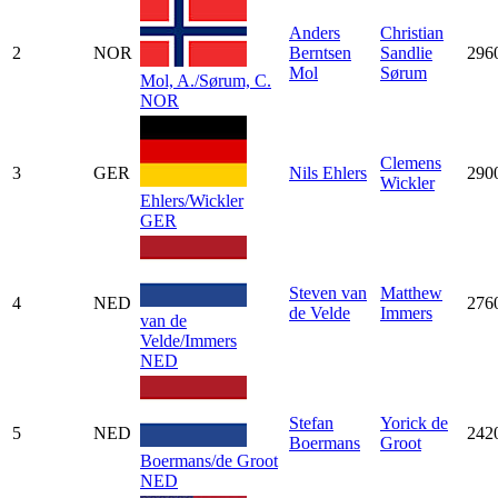
Anders
Christian
2
NOR
Berntsen
Sandlie
296
Mol
Sørum
Mol, A./Sørum, C.
NOR
Clemens
3
GER
Nils Ehlers
290
Wickler
Ehlers/Wickler
GER
Steven van
Matthew
4
NED
276
de Velde
Immers
van de
Velde/Immers
NED
Stefan
Yorick de
5
NED
242
Boermans
Groot
Boermans/de Groot
NED