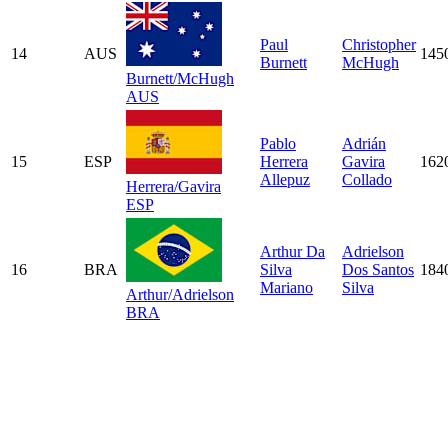
Paul
Christopher
14
AUS
145
Burnett
McHugh
Burnett/McHugh
AUS
Pablo
Adrián
15
ESP
Herrera
Gavira
162
Allepuz
Collado
Herrera/Gavira
ESP
Arthur Da
Adrielson
16
BRA
Silva
Dos Santos
184
Mariano
Silva
Arthur/Adrielson
BRA