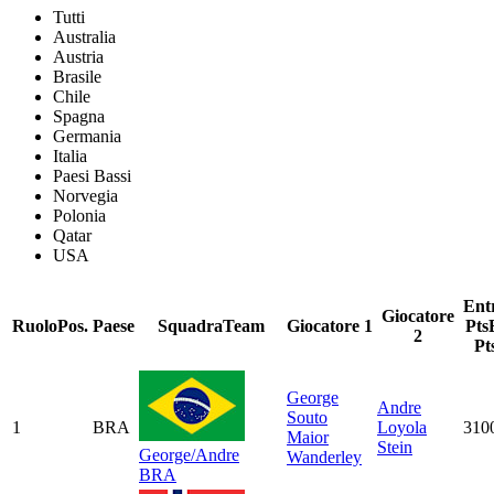
Tutti
Australia
Austria
Brasile
Chile
Spagna
Germania
Italia
Paesi Bassi
Norvegia
Polonia
Qatar
USA
Ent
Giocatore
Ruolo
Pos.
Paese
Squadra
Team
Giocatore 1
Pts
2
Pt
George
Andre
Souto
1
BRA
Loyola
310
Maior
Stein
George/Andre
Wanderley
BRA