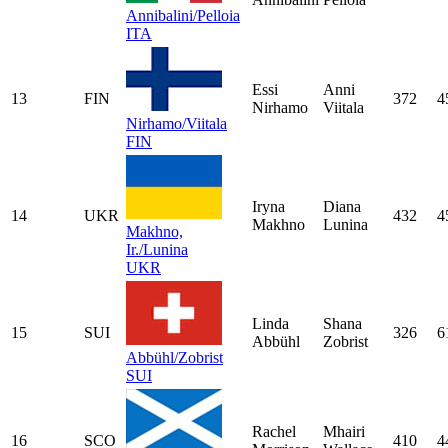
Annibalini/Pelloia
ITA
Essi
Anni
13
FIN
372
4
Nirhamo
Viitala
Nirhamo/Viitala
FIN
Iryna
Diana
14
UKR
432
4
Makhno
Lunina
Makhno,
Ir./Lunina
UKR
Linda
Shana
15
SUI
326
6
Abbühl
Zobrist
Abbühl/Zobrist
SUI
Rachel
Mhairi
16
SCO
410
4