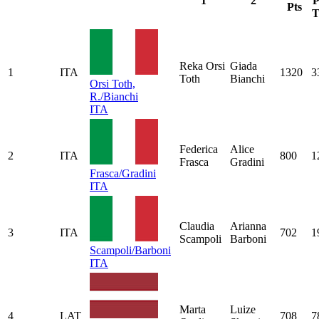
1
2
P
Pts
T
Reka Orsi
Giada
1
ITA
1320
3
Toth
Bianchi
Orsi Toth,
R./Bianchi
ITA
Federica
Alice
2
ITA
800
1
Frasca
Gradini
Frasca/Gradini
ITA
Claudia
Arianna
3
ITA
702
1
Scampoli
Barboni
Scampoli/Barboni
ITA
Marta
Luize
4
LAT
708
7