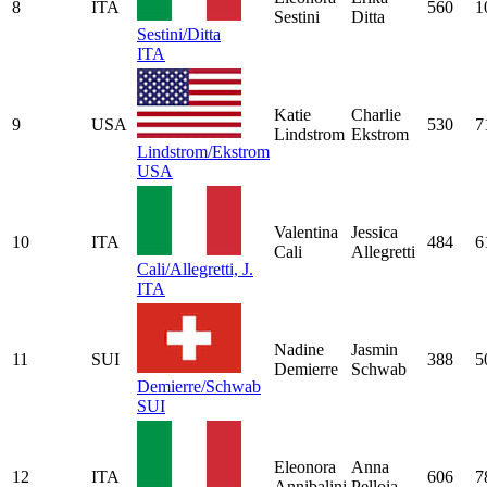
8
ITA
560
1
Sestini
Ditta
Sestini/Ditta
ITA
Katie
Charlie
9
USA
530
7
Lindstrom
Ekstrom
Lindstrom/Ekstrom
USA
Valentina
Jessica
10
ITA
484
6
Cali
Allegretti
Cali/Allegretti, J.
ITA
Nadine
Jasmin
11
SUI
388
5
Demierre
Schwab
Demierre/Schwab
SUI
Eleonora
Anna
12
ITA
606
7
Annibalini
Pelloia