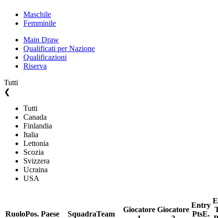
Maschile
Femminile
Main Draw
Qualificati per Nazione
Qualificazioni
Riserva
Tutti
❮
Tutti
Canada
Finlandia
Italia
Lettonia
Scozia
Svizzera
Ucraina
USA
E
Entry
Giocatore
Giocatore
Ruolo
Pos.
Paese
Squadra
Team
Pts
E.