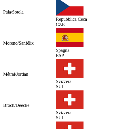
Pala/Sotola
Repubblica Ceca
CZE
Moreno/Sanfélix
Spagna
ESP
Métral/Jordan
Svizzera
SUI
Broch/Deecke
Svizzera
SUI