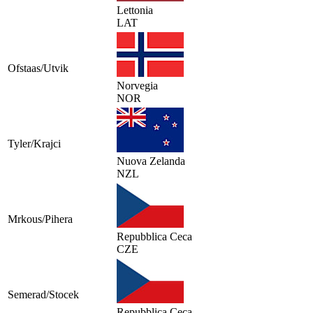
Lettonia
LAT
Ofstaas/Utvik
Norvegia
NOR
Tyler/Krajci
Nuova Zelanda
NZL
Mrkous/Pihera
Repubblica Ceca
CZE
Semerad/Stocek
Repubblica Ceca