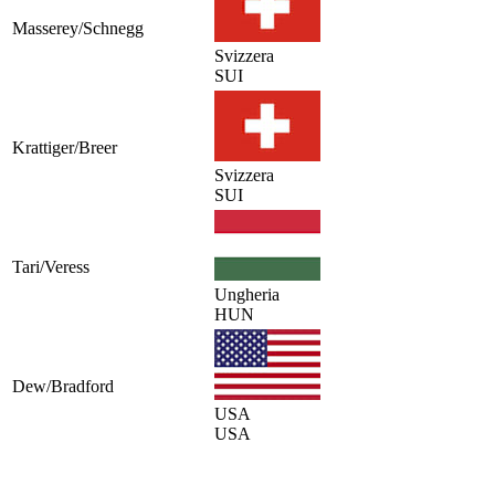
Masserey/Schnegg
Svizzera
SUI
Krattiger/Breer
Svizzera
SUI
Tari/Veress
Ungheria
HUN
Dew/Bradford
USA
USA