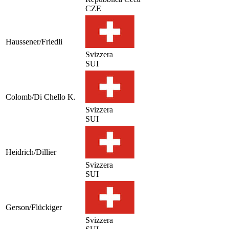
CZE
Haussener/Friedli
Svizzera
SUI
Colomb/Di Chello K.
Svizzera
SUI
Heidrich/Dillier
Svizzera
SUI
Gerson/Flückiger
Svizzera