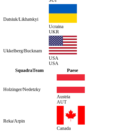
SUI
Datsiuk/Likhatskyi
Ucraina
UKR
Ukkelberg/Bucknam
USA
USA
Squadra
Team
Paese
Holzinger/Nedetzky
Austria
AUT
Reka/Arpin
Canada