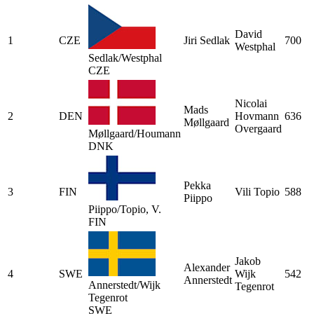
David
1
CZE
Jiri Sedlak
700
Westphal
Sedlak/Westphal
CZE
Nicolai
Mads
2
DEN
Hovmann
636
Møllgaard
Overgaard
Møllgaard/Houmann
DNK
Pekka
3
FIN
Vili Topio
588
Piippo
Piippo/Topio, V.
FIN
Jakob
Alexander
4
SWE
Wijk
542
Annerstedt
Annerstedt/Wijk
Tegenrot
Tegenrot
SWE