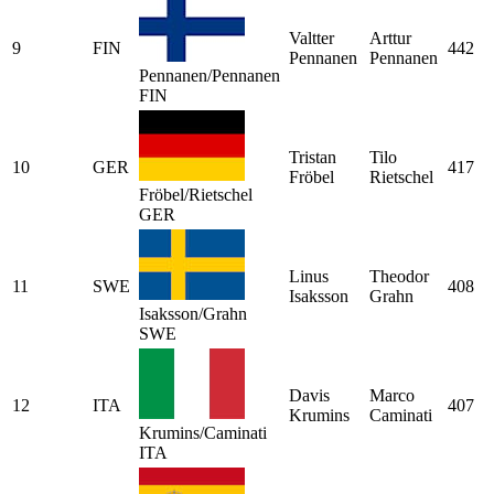
Valtter
Arttur
9
FIN
442
Pennanen
Pennanen
Pennanen/Pennanen
FIN
Tristan
Tilo
10
GER
417
Fröbel
Rietschel
Fröbel/Rietschel
GER
Linus
Theodor
11
SWE
408
Isaksson
Grahn
Isaksson/Grahn
SWE
Davis
Marco
12
ITA
407
Krumins
Caminati
Krumins/Caminati
ITA