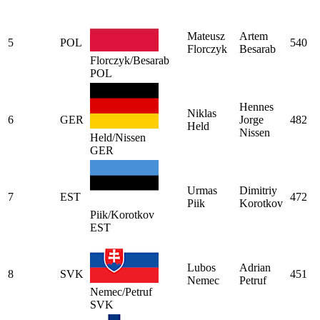
Mateusz
Artem
5
POL
540
Florczyk
Besarab
Florczyk/Besarab
POL
Hennes
Niklas
6
GER
Jorge
482
Held
Nissen
Held/Nissen
GER
Urmas
Dimitriy
7
EST
472
Piik
Korotkov
Piik/Korotkov
EST
Lubos
Adrian
8
SVK
451
Nemec
Petruf
Nemec/Petruf
SVK