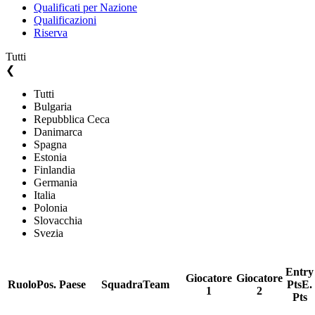
Qualificati per Nazione
Qualificazioni
Riserva
Tutti
❮
Tutti
Bulgaria
Repubblica Ceca
Danimarca
Spagna
Estonia
Finlandia
Germania
Italia
Polonia
Slovacchia
Svezia
Entry
Giocatore
Giocatore
Ruolo
Pos.
Paese
Squadra
Team
Pts
E.
1
2
Pts