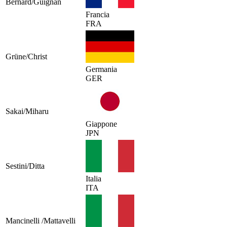
Bernard/Guignan
Francia
FRA
Grüne/Christ
Germania
GER
Sakai/Miharu
Giappone
JPN
Sestini/Ditta
Italia
ITA
Mancinelli /Mattavelli