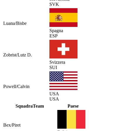
SVK
Luana/Bisbe
Spagna
ESP
Zobrist/Lutz D.
Svizzera
SUI
Powell/Calvin
USA
USA
Squadra
Team
Paese
Bex/Piret