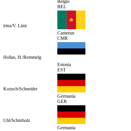
Belgio
BEL
irina/V. Limi
Camerun
CMR
Hollas, H./Remmelg
Estonia
EST
Kozuch/Schneider
Germania
GER
Uhl/Schürholz
Germania