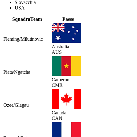
Slovacchia
USA
Squadra
Team
Paese
Fleming/Milutinovic
Australia
AUS
Piata/Ngatcha
Camerun
CMR
Ozee/Glagau
Canada
CAN