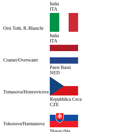
Italia
ITA
Orsi Toth, R./Bianchi
Italia
ITA
Cramer/Overwater
Paesi Bassi
NED
Tomasova/Honzovicova
Repubblica Ceca
CZE
Tokosova/Harmanova
Slovacchia