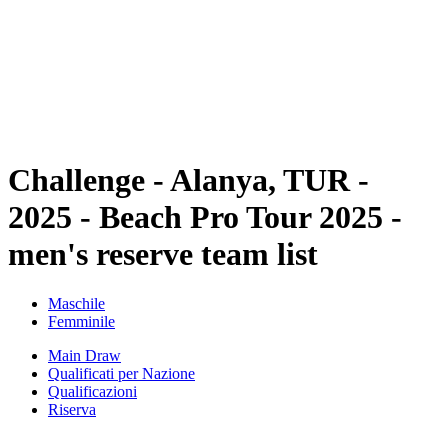
ritorna alla Home di BPT
Dove guardare
Squadre
Programma
Classifica
Statistiche
Torneo
News
Challenge - Alanya, TUR -
2025 - Beach Pro Tour 2025 -
men's reserve team list
Maschile
Femminile
Main Draw
Qualificati per Nazione
Qualificazioni
Riserva