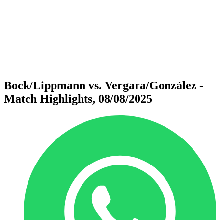
ritorna alla Home di BPT
Dove guardare
Squadre
Programma
Classifica
Statistiche
Torneo
News
Bock/Lippmann vs. Vergara/González -
Match Highlights, 08/08/2025