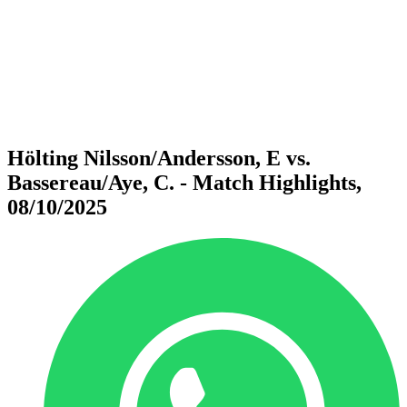
ritorna alla Home di BPT
Dove guardare
Squadre
Programma
Classifica
Statistiche
Torneo
News
Hölting Nilsson/Andersson, E vs.
Bassereau/Aye, C. - Match Highlights,
08/10/2025