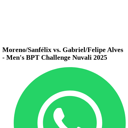
ritorna alla Home di BPT
Dove guardare
Squadre
Programma
Classifica
Statistiche
Torneo
News
Moreno/Sanfélix vs. Gabriel/Felipe Alves
- Men's BPT Challenge Nuvali 2025