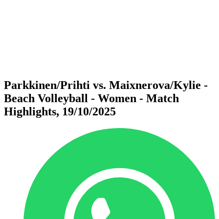
ritorna alla Home di BPT
Dove guardare
Squadre
Programma
Classifica
Statistiche
Torneo
News
Parkkinen/Prihti vs. Maixnerova/Kylie -
Beach Volleyball - Women - Match
Highlights, 19/10/2025