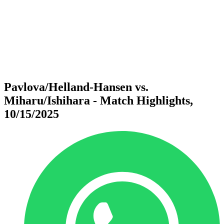
ritorna alla Home di BPT
Dove guardare
Squadre
Programma
Classifica
Statistiche
Torneo
News
Pavlova/Helland-Hansen vs.
Miharu/Ishihara - Match Highlights,
10/15/2025