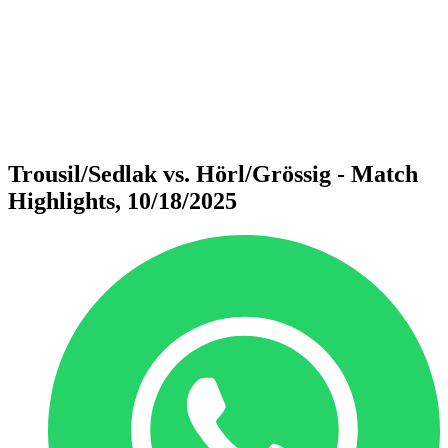
ritorna alla Home di BPT
Dove guardare
Squadre
Programma
Classifica
Statistiche
Torneo
News
Trousil/Sedlak vs. Hörl/Grössig - Match
Highlights, 10/18/2025