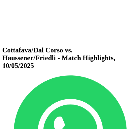
ritorna alla Home di BPT
Dove guardare
Squadre
Programma
Classifica
Statistiche
Torneo
News
Cottafava/Dal Corso vs.
Haussener/Friedli - Match Highlights,
10/05/2025