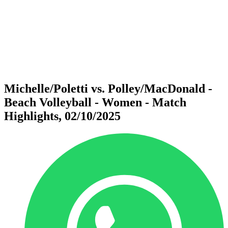
ritorna alla Home di BPT
Dove guardare
Squadre
Programma
Classifica
Statistiche
Torneo
News
Michelle/Poletti vs. Polley/MacDonald -
Beach Volleyball - Women - Match
Highlights, 02/10/2025