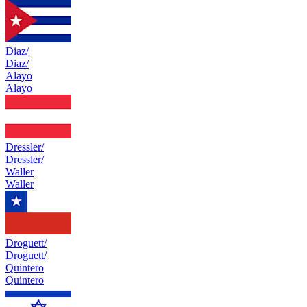
Diaz/
Diaz/
Alayo
Alayo
Dressler/
Dressler/
Waller
Waller
Droguett/
Droguett/
Quintero
Quintero