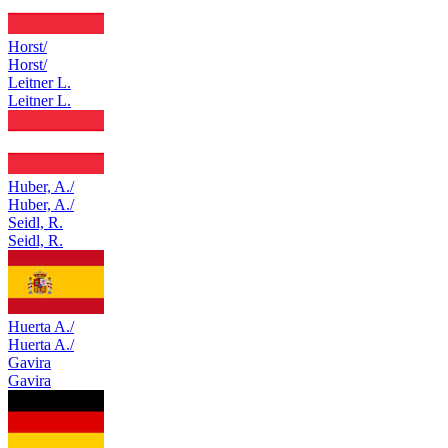
Horst/
Horst/
Leitner L.
Leitner L.
Huber, A./
Huber, A./
Seidl, R.
Seidl, R.
Huerta A./
Huerta A./
Gavira
Gavira