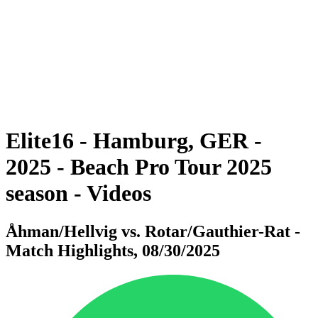
ritorna alla Home di BPT
Dove guardare
Tickets
Squadre
Programma
Classifica
Statistiche
Torneo
News
Elite16 - Hamburg, GER -
2025 - Beach Pro Tour 2025
season - Videos
Åhman/Hellvig vs. Rotar/Gauthier-Rat -
Match Highlights, 08/30/2025