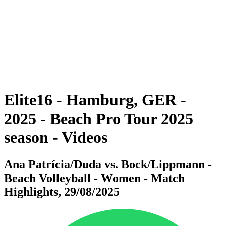
ritorna alla Home di BPT
Dove guardare
Tickets
Squadre
Programma
Classifica
Statistiche
Torneo
News
Elite16 - Hamburg, GER -
2025 - Beach Pro Tour 2025
season - Videos
Ana Patrícia/Duda vs. Bock/Lippmann -
Beach Volleyball - Women - Match
Highlights, 29/08/2025