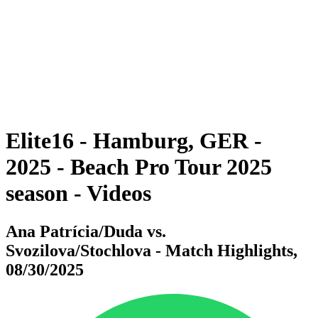
ritorna alla Home di BPT
Dove guardare
Tickets
Squadre
Programma
Classifica
Statistiche
Torneo
News
Elite16 - Hamburg, GER -
2025 - Beach Pro Tour 2025
season - Videos
Ana Patrícia/Duda vs.
Svozilova/Stochlova - Match Highlights,
08/30/2025