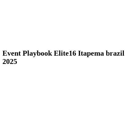
ritorna alla Home di BPT
Dove guardare
Squadre
Programma
Classifica
Statistiche
Torneo
News
Event Playbook Elite16 Itapema brazil
2025