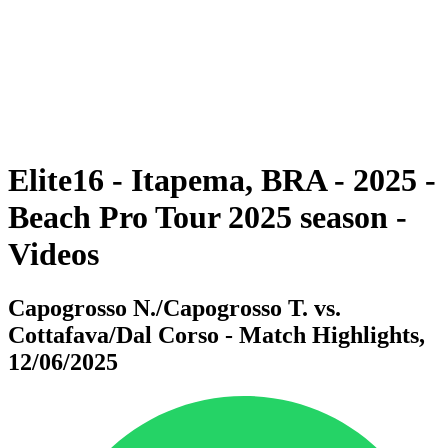
ritorna alla Home di BPT
Dove guardare
Squadre
Programma
Classifica
Statistiche
Torneo
News
Elite16 - Itapema, BRA - 2025 -
Beach Pro Tour 2025 season -
Videos
Capogrosso N./Capogrosso T. vs.
Cottafava/Dal Corso - Match Highlights,
12/06/2025