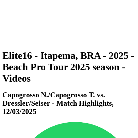
ritorna alla Home di BPT
Dove guardare
Squadre
Programma
Classifica
Statistiche
Torneo
News
Elite16 - Itapema, BRA - 2025 -
Beach Pro Tour 2025 season -
Videos
Capogrosso N./Capogrosso T. vs.
Dressler/Seiser - Match Highlights,
12/03/2025