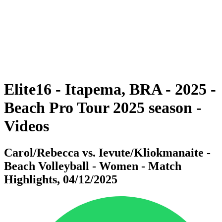
ritorna alla Home di BPT
Dove guardare
Squadre
Programma
Classifica
Statistiche
Torneo
News
Elite16 - Itapema, BRA - 2025 -
Beach Pro Tour 2025 season -
Videos
Carol/Rebecca vs. Ievute/Kliokmanaite -
Beach Volleyball - Women - Match
Highlights, 04/12/2025